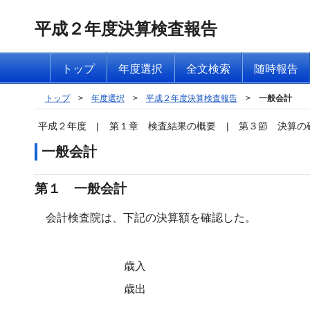
平成２年度決算検査報告
トップ
年度選択
全文検索
随時報告
トップ
>
年度選択
>
平成２年度決算検査報告
>
一般会計
平成２年度
|
第１章 検査結果の概要
|
第３節 決算の
一般会計
第１ 一般会計
会計検査院は、下記の決算額を確認した。
歳入
歳出