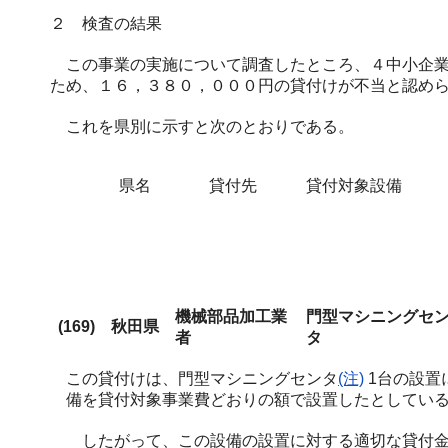
２ 検査の結果
この事業の実施について調査したところ、４中小企業
ため、１６，３８０，０００円の貸付けが不当と認め
これを県別に示すと次のとおりである。
県名
貸付先
貸付対象設備
機械部品加工業
門型マシニングセ
(169)
秋田県
者
タ
この貸付けは、門型マシニングセンタ
(注)
1台の設置に
備を貸付対象事業費どおりの額で設置したとしているが
したがって、この設備の設置に対する適切な貸付金額を計