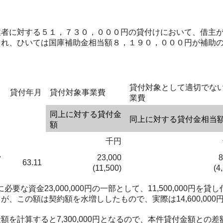
者に対する５１，７３０，０００円の貸付けにおいて、借主が
られ、ひいては国庫補助金相当額８，１９０，０００円が補助
貸付対象として適切でな
貸付年月
貸付対象事業費
業費
同上に対する貸付金
同上に対する貸付金相当
額
千円
ン
23,000
8
63.11
(11,500)
(4
必要な資金23,000,000円の一部として、11,500,000円
、この額は契約額を水増ししたもので、実際は14,600,000
算すると7,300,000円となるので、本件貸付金額との差額4,