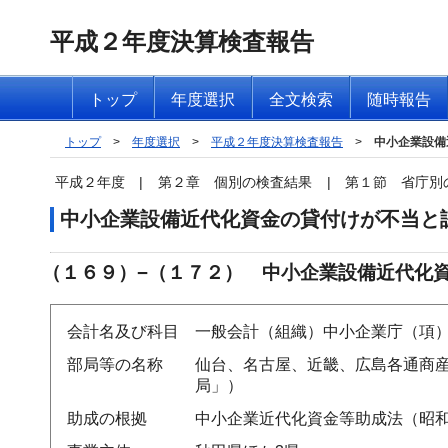
平成２年度決算検査報告
トップ
年度選択
全文検索
随時報告
トップ
>
年度選択
>
平成２年度決算検査報告
>
中小企業設備
平成２年度
|
第２章 個別の検査結果
|
第１節 省庁別
中小企業設備近代化資金の貸付けが不当と
（１６９）−（１７２） 中小企業設備近代化
会計名及び科目
一般会計（組織）中小企業庁（項
部局等の名称
仙台、名古屋、近畿、広島各通商産
局」）
助成の根拠
中小企業近代化資金等助成法（昭和3