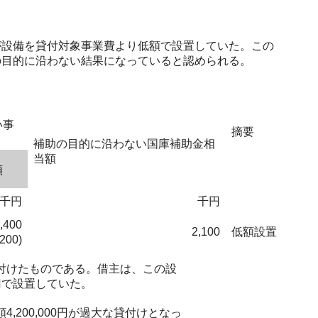
設備を貸付対象事業費より低額で設置していた。この
の目的に沿わない結果になっていると認められる。
い事
摘要
補助の目的に沿わない国庫補助金相
当額
額
千円
千円
,400
2,100
低額設置
,200)
を貸し付けたものである。借主は、この設
円で設置していた。
200,000円が過大な貸付けとなっ