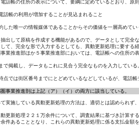
電話帳の住所の表示について、要綱に定めているとおり、原則
電話帳の利用が増加することが見込まれること
約した唯一の情報媒体であることからその価値を一層高めてい
抽出して原稿を作成する機能があるので、データとして完全な
そして、完全な形で入力するとしても、異動更新処理に要する
事業推進部ほか５事業推進部においては、電話帳への住所の表
まで掲載し、データもこれに見合う完全なものを入力している
時点では街区番号までにとどめているなどしているが、電話帳
都圏事業推進剖は上記（ア）（イ）の両方に該当している。
て実施している異動更新処理の方法は、適切とは認められず、
動更新処理２２１万余件について、調査結果に基づき計算する
千余件あることとなり、これらの異動更新処理に係る支払金額