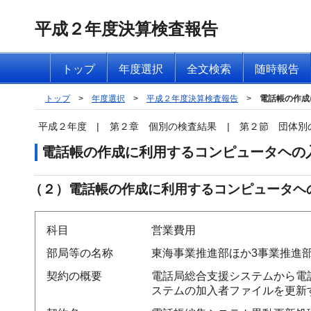
平成２年度決算検査報告
トップ
年度選択
全文検索
随時報告
トップ
>
年度選択
>
平成２年度決算検査報告
>
電話帳の作成
平成２年度
|
第２章 個別の検査結果
|
第２節 団体別
電話帳の作成に利用するコンピュータヘの
（２）電話帳の作成に利用するコンピュータヘ
科目
営業費用
部局等の名称
東海事業推進部ほか3事業推進部
契約の概要
電話局総合支援システムから電
ステムの加入者ファイルを更新