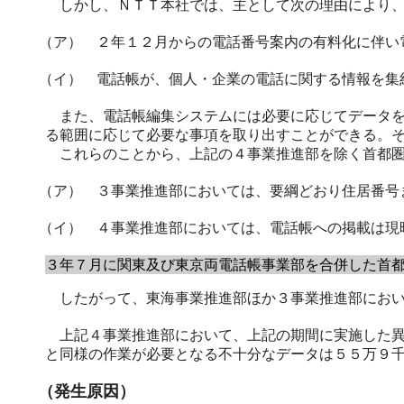
しかし、ＮＴＴ本社では、主として次の理由により、
（ア） ２年１２月からの電話番号案内の有料化に伴い
（イ） 電話帳が、個人・企業の電話に関する情報を集
また、電話帳編集システムには必要に応じてデータを
る範囲に応じて必要な事項を取り出すことができる。
これらのことから、上記の４事業推進部を除く首都圏
（ア） ３事業推進部においては、要綱どおり住居番号
（イ） ４事業推進部においては、電話帳への掲載は現
３年７月に関東及び東京両電話帳事業部を合併した首
したがって、東海事業推進部ほか３事業推進部におい
上記４事業推進部において、上記の期間に実施した異
と同様の作業が必要となる不十分なデータは５５万９
（発生原因）