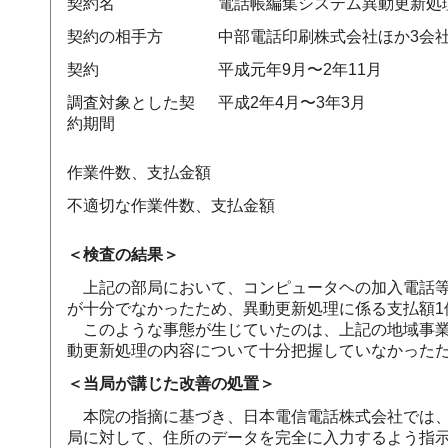
契約名
電話帳編集システム異動更新処理
契約の相手方
中部電話印刷株式会社ほか3会
契約
平成元年9月〜2年11月
調査対象とした契
平成2年4月〜3年3月
約期間
作業件数、支払金額
不適切な作業件数、支払金額
＜検査の結果＞
上記の部局において、コンピュータヘの加入電話等
が十分でなかったため、異動更新処理に係る支払額1億
このような事態が生じていたのは、上記の地域事業
動更新処理の内容について十分把握していなかった
＜当局が講じた改善の処置＞
本院の指摘に基づき、日本電信電話株式会社では、平
局に対して、住所のデータを完全に入力するよう指示