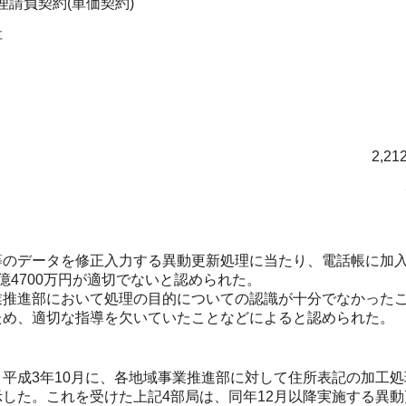
請負契約(単価契約)
社
2,21
のデータを修正入力する異動更新処理に当たり、電話帳に加入
4700万円が適切でないと認められた。
推進部において処理の目的についての認識が十分でなかったこ
ため、適切な指導を欠いていたことなどによると認められた。
成3年10月に、各地域事業推進部に対して住所表記の加工処
した。これを受けた上記4部局は、同年12月以降実施する異