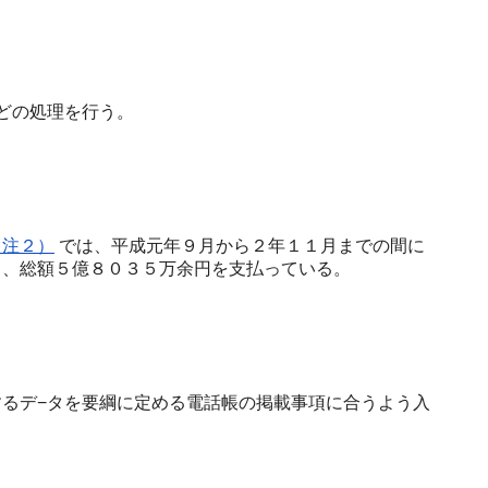
どの処理を行う。
（注２）
では、平成元年９月から２年１１月までの間に
て、総額５億８０３５万余円を支払っている。
るデ−タを要綱に定める電話帳の掲載事項に合うよう入