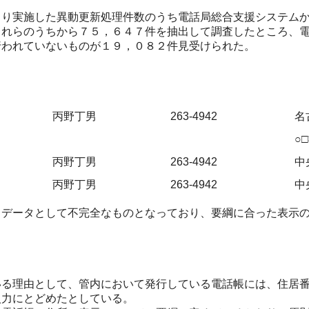
り実施した異動更新処理件数のうち電話局総合支援システムか
これらのうちから７５，６４７件を抽出して調査したところ、
行われていないものが１９，０８２件見受けられた。
丙野丁男
263-4942
名
○
丙野丁男
263-4942
中央
丙野丁男
263-4942
中
データとして不完全なものとなっており、要綱に合った表示の
る理由として、管内において発行している電話帳には、住居番
入力にとどめたとしている。