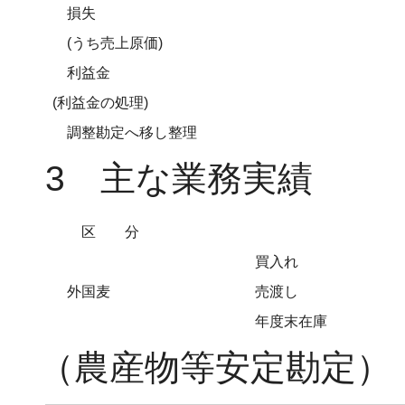
損失
(うち売上原価)
利益金
(利益金の処理)
調整勘定へ移し整理
3 主な業務実績
区分
買入れ
外国麦
売渡し
年度末在庫
（農産物等安定勘定）