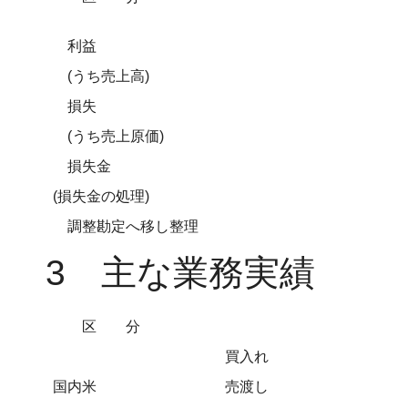
利益
(うち売上高)
損失
(うち売上原価)
損失金
(損失金の処理)
調整勘定へ移し整理
3 主な業務実績
区分
買入れ
国内米
売渡し