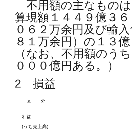
不用額の主なものは
算現額１４４９億３６
０６２万余円及び輸入
８１万余円）の１３億
（なお、不用額のうち
０００億円ある。）
2 損益
区分
利益
(うち売上高)