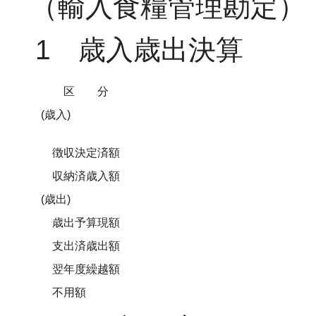
（輸入食糧管理勘定）
1 歳入歳出決算
区分
(歳入)
徴収決定済額
収納済歳入額
(歳出)
歳出予算現額
支出済歳出額
翌年度繰越額
不用額