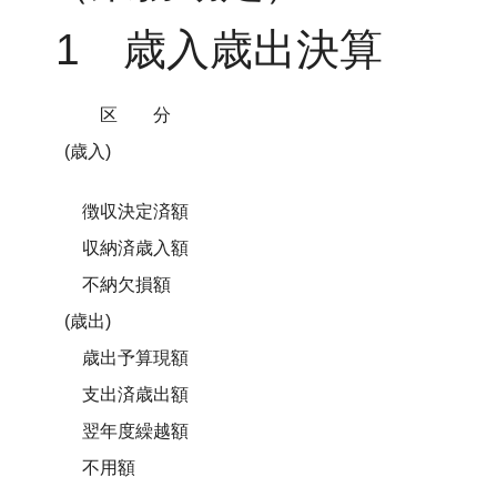
1 歳入歳出決算
区分
(歳入)
徴収決定済額
収納済歳入額
不納欠損額
(歳出)
歳出予算現額
支出済歳出額
翌年度繰越額
不用額