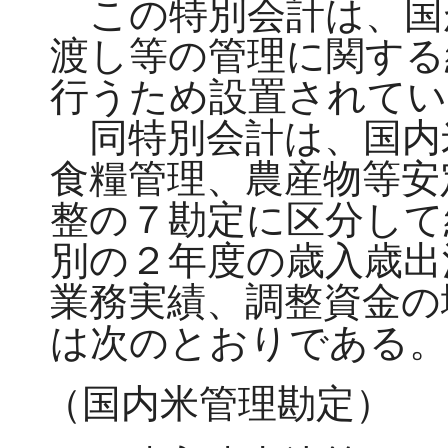
この特別会計は、国
渡し等の管理に関する
行うため設置されてい
同特別会計は、国内
食糧管理、農産物等安
整の７勘定に区分して
別の２年度の歳入歳出
業務実績、調整資金の
は次のとおりである。
（国内米管理勘定）