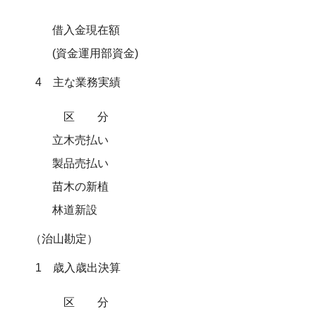
借入金現在額
(資金運用部資金)
4 主な業務実績
区分
立木売払い
製品売払い
苗木の新植
林道新設
（治山勘定）
1 歳入歳出決算
区分