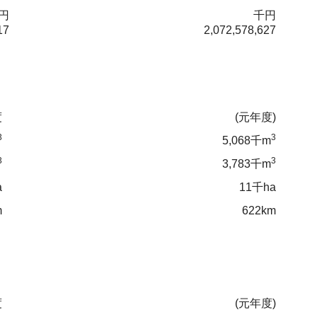
円
千円
17
2,072,578,627
度
(元年度)
3
3
5,068千m
3
3
3,783千m
a
11千ha
m
622km
度
(元年度)