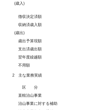
(歳入)
徴収決定済額
収納済歳入額
(歳出)
歳出予算現額
支出済歳出額
翌年度繰越額
不用額
2 主な業務実績
区分
直轄治山事業
治山事業に対する補助