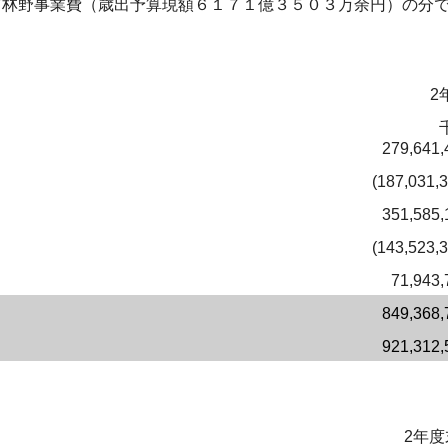
有林野事業費（歳出予算現額６１７１億３５０３万余円）の分
2
279,641,
(187,031,
351,585,
(143,523,
71,943,
849,368,
921,312,
2年度