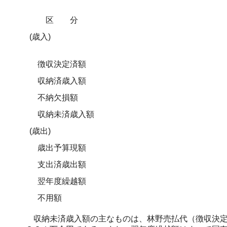
区分
(歳入)
徴収決定済額
収納済歳入額
不納欠損額
収納未済歳入額
(歳出)
歳出予算現額
支出済歳出額
翌年度繰越額
不用額
収納未済歳入額の主なものは、林野売払代（徴収決定