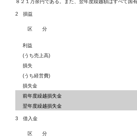
８２１万余円である。また、翌年度繰越額はすべて国
2 損益
区分
利益
(うち売上高)
損失
(うち経営費)
損失金
前年度繰越損失金
翌年度繰越損失金
3 借入金
区分