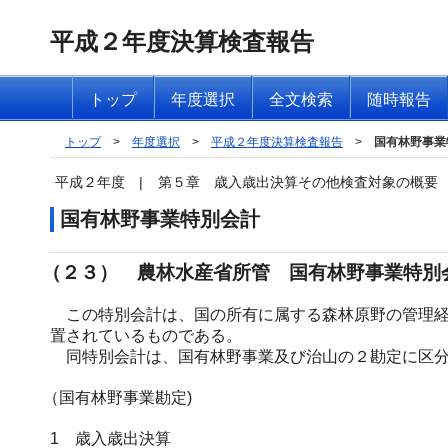
平成２年度決算検査報告
トップ
年度選択
全文検索
随時報告
トップ
>
年度選択
>
平成２年度決算検査報告
>
国有林野事業
平成２年度
|
第５章 歳入歳出決算その他検査対象の概要
国有林野事業特別会計
（２３） 農林水産省所管 国有林野事業特別
この特別会計は、国の所有に属する森林原野の管理経
置されているものである。
同特別会計は、国有林野事業及び治山の２勘定に区分
（国有林野事業勘定)
1 歳入歳出決算