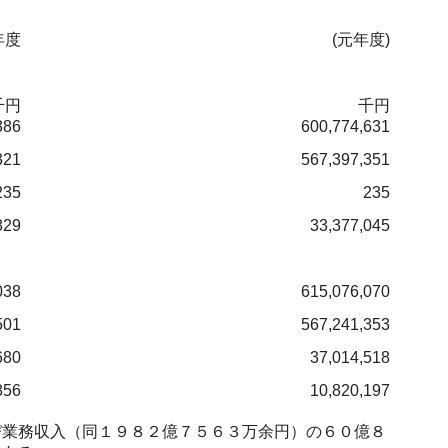
年度
(元年度)
千円
千円
386
600,774,631
321
567,397,351
235
235
829
33,377,045
038
615,076,070
501
567,241,353
680
37,014,518
856
10,820,197
業務収入（同１９８２億７５６３万余円）の６０億８