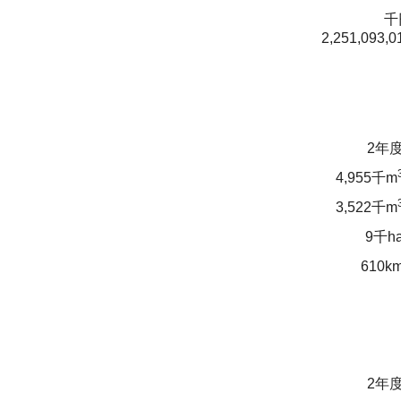
千
2,251,093,0
2年
4,955千m
3,522千m
9千h
610k
2年