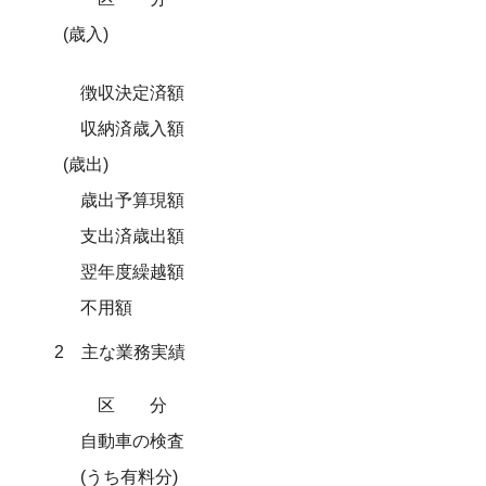
(歳入)
徴収決定済額
収納済歳入額
(歳出)
歳出予算現額
支出済歳出額
翌年度繰越額
不用額
2 主な業務実績
区分
自動車の検査
(うち有料分)