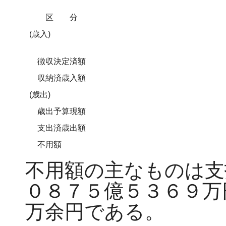
区分
(歳入)
徴収決定済額
収納済歳入額
(歳出)
歳出予算現額
支出済歳出額
不用額
不用額の主なものは支
０８７５億５３６９万
万余円である。