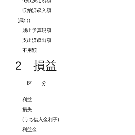
徴収決定済額
収納済歳入額
(歳出)
歳出予算現額
支出済歳出額
不用額
2 損益
区分
利益
損失
(うち借入金利子)
利益金