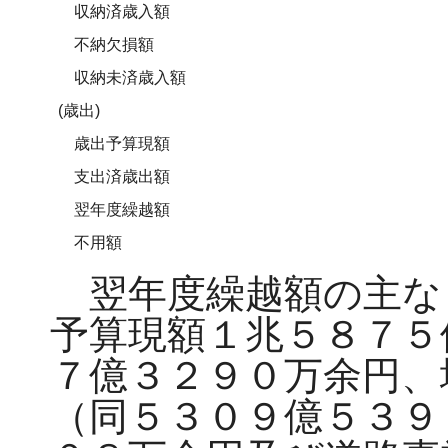
収納済歳入額
不納欠損額
収納未済歳入額
(歳出)
歳出予算現額
支出済歳出額
翌年度繰越額
不用額
翌年度繰越額の主な
予算現額１兆５８７５
７億３２９０万余円、
（同５３０９億５３９