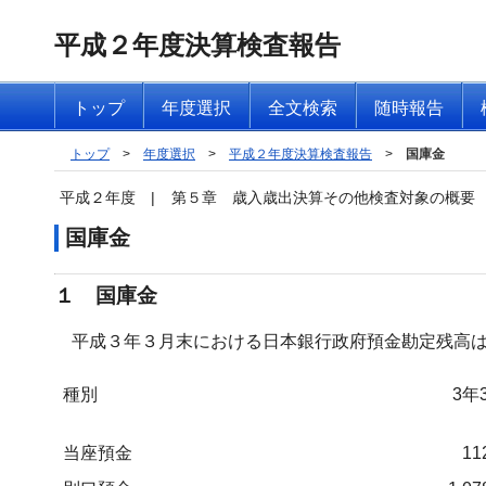
平成２年度決算検査報告
トップ
年度選択
全文検索
随時報告
トップ
>
年度選択
>
平成２年度決算検査報告
>
国庫金
平成２年度
|
第５章 歳入歳出決算その他検査対象の概要
国庫金
１ 国庫金
平成３年３月末における日本銀行政府預金勘定残高は
種別
3年
当座預金
11