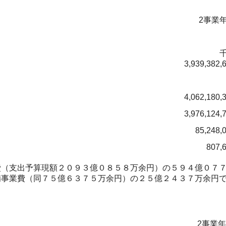
2事業
3,939,382,
4,062,180,
3,976,124,
85,248,
807,
（支出予算現額２０９３億０８５８万余円）の５９４億０７７
備事業費（同７５億６３７５万余円）の２５億２４３７万余円
2事業