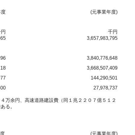
年度
(元事業年度)
千円
千円
665
3,657,983,795
396
3,840,776,648
718
3,668,507,409
077
144,290,501
600
27,978,737
４万余円、高速道路建設費（同１兆２２０７億５１２
である。
年度
(元事業年度)