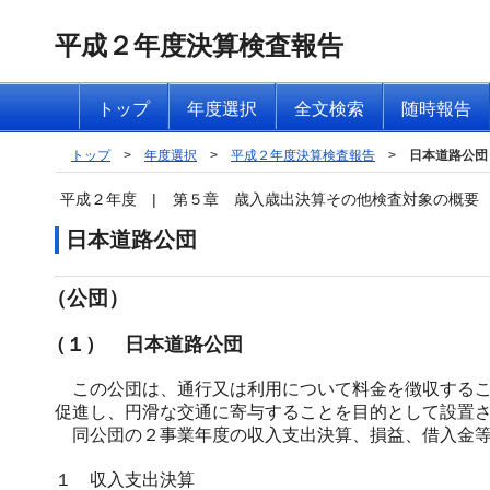
平成２年度決算検査報告
トップ
年度選択
全文検索
随時報告
トップ
>
年度選択
>
平成２年度決算検査報告
>
日本道路公団
平成２年度
|
第５章 歳入歳出決算その他検査対象の概要
日本道路公団
（公団）
（１） 日本道路公団
この公団は、通行又は利用について料金を徴収するこ
促進し、円滑な交通に寄与することを目的として設置
同公団の２事業年度の収入支出決算、損益、借入金等
１ 収入支出決算