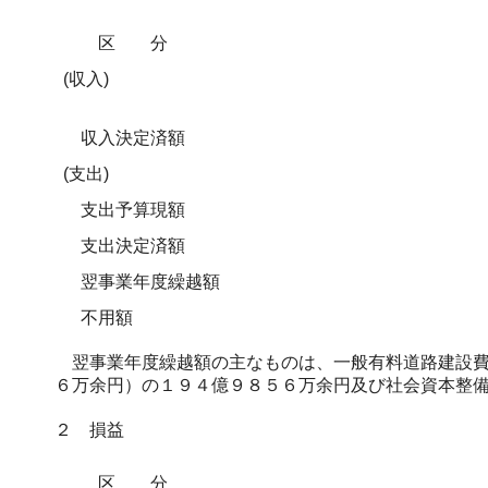
区分
(収入)
収入決定済額
(支出)
支出予算現額
支出決定済額
翌事業年度繰越額
不用額
翌事業年度繰越額の主なものは、一般有料道路建設費
６万余円）の１９４億９８５６万余円及び社会資本整
２ 損益
区分