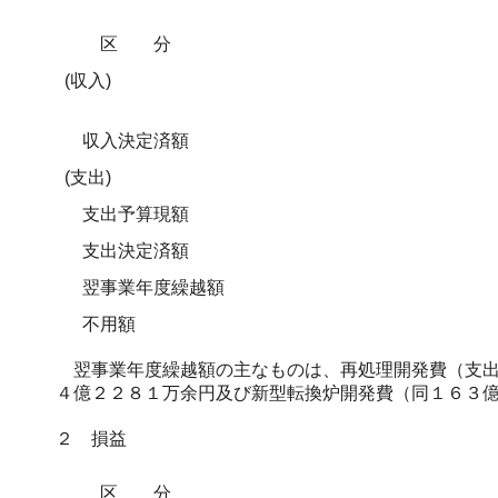
区分
(収入)
収入決定済額
(支出)
支出予算現額
支出決定済額
翌事業年度繰越額
不用額
翌事業年度繰越額の主なものは、再処理開発費（支出
４億２２８１万余円及び新型転換炉開発費（同１６３
２ 損益
区分