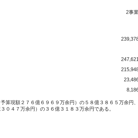
2事
239,37
247,62
215,94
23,48
8,18
予算現額２７６億６９６９万余円）の５８億３８６５万余円、
億３０４７万余円）の３６億３１８３万余円である。