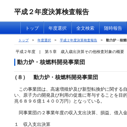
平成２年度決算検査報告
トップ
年度選択
全文検索
随時報告
トップ
>
年度選択
>
平成２年度決算検査報告
>
動力炉・核燃
平成２年度
|
第５章 歳入歳出決算その他検査対象の概要
動力炉・核燃料開発事業団
（８） 動力炉・核燃料開発事業団
この事業団は、高速増殖炉及び新型転換炉に関する自
い、原子力の開発及び利用の促進に寄与することを目
兆６８９６億１４００万円）となっている。
同事業団の２事業年度の収入支出決算、損益、借入金
１ 収入支出決算