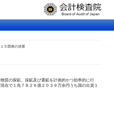
他１５団体の決算
物質の探鉱、採鉱及び選鉱を計画的かつ効率的に行
末現在で１兆７８２６億２０３９万余円うち国の出資１