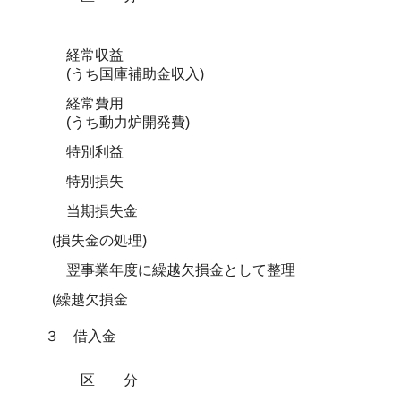
経常収益
(うち国庫補助金収入)
経常費用
(うち動力炉開発費)
特別利益
特別損失
当期損失金
(損失金の処理)
翌事業年度に繰越欠損金として整理
(繰越欠損金
３ 借入金
区分