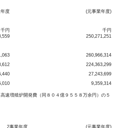
業年度
(元事業年度)
千円
千円
8,559
250,271,251
1,063
260,966,314
8,612
224,363,299
6,440
27,243,699
6,010
9,359,314
高速増殖炉開発費（同８０４億９５５８万余円）の５
2事業年度
(元事業年度)