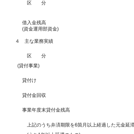
区分
借入金残高
(資金運用部資金)
４ 主な業務実績
区分
(貸付事業)
貸付け
貸付金回収
事業年度末貸付金残高
上記のうち弁済期限を6箇月以上経過した元金延