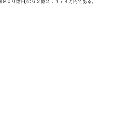
同９００億円)の６２億２，４７４万円である。