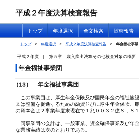
平成２年度決算検査報告
トップ
年度選択
全文検索
随時報告
トップ
>
年度選択
>
平成２年度決算検査報告
>
年金福祉事業
平成２年度
|
第５章 歳入歳出決算その他検査対象の概要
年金福祉事業団
（13） 年金福祉事業団
この事業団は、厚生年金保険及び国民年金の福祉施設
又は整備を促進するための融資並びに厚生年金保険、
の資本金は２事業年度末現在で１兆００３２億８，８
同事業団の会計は、一般事業、資金確保事業及び年金
な業務実績は次のとおりである。