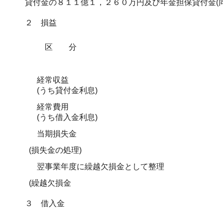
貸付金の８１１億１，２６０万円及び年金担保貸付金(
２ 損益
区分
経常収益
(うち貸付金利息)
経常費用
(うち借入金利息)
当期損失金
(損失金の処理)
翌事業年度に繰越欠損金として整理
(繰越欠損金
３ 借入金