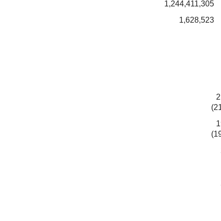
1,244,411,305
1,628,523
2
(2
1
(1