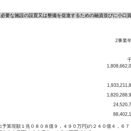
必要な施設の設置又は整備を促進するための融資並びに小口資
2事業
1,808,662,
1,933,211,
1,820,288,
24,520,
88,402,
出予算現額１兆０８０８億９，４９０万円)の２４０億４，６７