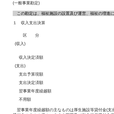
(一般事業勘定)
この勘定は、福祉施設の設置及び運営、福祉の増進に
１ 収入支出決算
区分
(収入)
収入決定済額
(支出)
支出予算現額
支出決定済額
翌事業年度繰越額
不用額
翌事業年度繰越額の主なものは厚生施設等貸付金(支