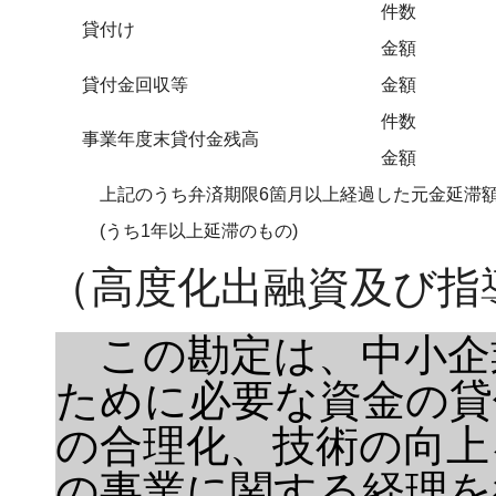
件数
貸付け
金額
貸付金回収等
金額
件数
事業年度末貸付金残高
金額
上記のうち弁済期限6箇月以上経過した元金延滞
(うち1年以上延滞のもの)
（高度化出融資及び指
この勘定は、中小企
ために必要な資金の貸
の合理化、技術の向上
の事業に関する経理を