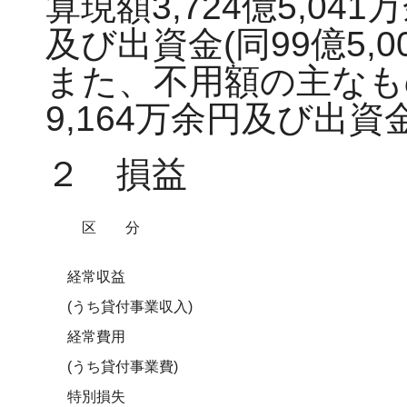
算現額3,724億5,041
及び出資金(同99億5,
また、不用額の主なもの
9,164万余円及び出資
２ 損益
区分
経常収益
(うち貸付事業収入)
経常費用
(うち貸付事業費)
特別損失