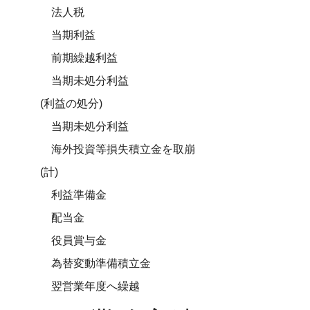
法人税
当期利益
前期繰越利益
当期未処分利益
(利益の処分)
当期未処分利益
海外投資等損失積立金を取崩
(計)
利益準備金
配当金
役員賞与金
為替変動準備積立金
翌営業年度へ繰越