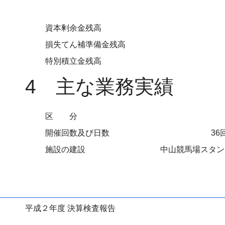
資本剰余金残高
損失てん補準備金残高
特別積立金残高
4 主な業務実績
区分
開催回数及び日数
36
施設の建設
中山競馬場スタン
平成２年度 決算検査報告