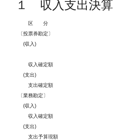
１ 収入支出決算
区分
〔投票券勘定〕
(収入)
収入確定額
(支出)
支出確定額
〔業務勘定〕
(収入)
収入確定額
(支出)
支出予算現額