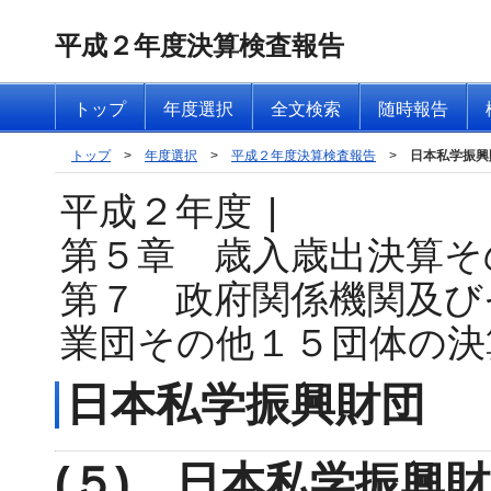
平成２年度決算検査報告
トップ
年度選択
全文検索
随時報告
トップ
>
年度選択
>
平成２年度決算検査報告
>
日本私学振興
平成２年度
|
第５章 歳入歳出決算そ
第７ 政府関係機関及び
業団その他１５団体の決
日本私学振興財団
(５) 日本私学振興