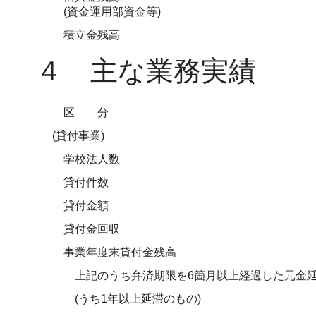
(資金運用部資金等)
積立金残高
４ 主な業務実績
区分
(貸付事業)
学校法人数
貸付件数
貸付金額
貸付金回収
事業年度末貸付金残高
上記のうち弁済期限を6箇月以上経過した元金延
(うち1年以上延滞のもの)