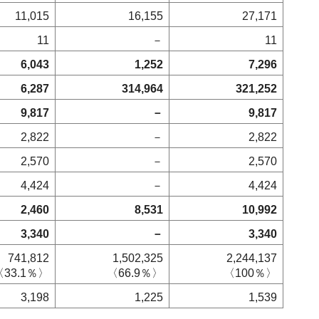
11,015
16,155
27,171
11
－
11
6,043
1,252
7,296
6,287
314,964
321,252
9,817
－
9,817
2,822
－
2,822
2,570
－
2,570
4,424
－
4,424
2,460
8,531
10,992
3,340
－
3,340
741,812
1,502,325
2,244,137
〈33.1％〉
〈66.9％〉
〈100％〉
3,198
1,225
1,539