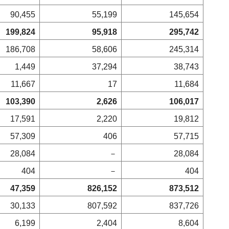
90,455
55,199
145,654
199,824
95,918
295,742
186,708
58,606
245,314
1,449
37,294
38,743
11,667
17
11,684
103,390
2,626
106,017
17,591
2,220
19,812
57,309
406
57,715
28,084
－
28,084
404
－
404
47,359
826,152
873,512
30,133
807,592
837,726
6,199
2,404
8,604