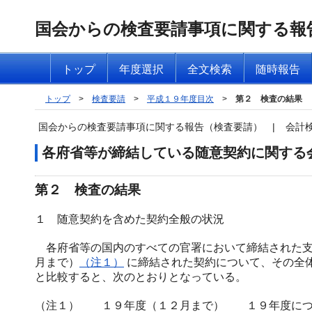
国会からの検査要請事項に関する報
トップ
年度選択
全文検索
随時報告
トップ
>
検査要請
>
平成１９年度目次
>
第２ 検査の結果
国会からの検査要請事項に関する報告（検査要請）
|
会計
各府省等が締結している随意契約に関する
第２ 検査の結果
１ 随意契約を含めた契約全般の状況
各府省等の国内のすべての官署において締結された支
月まで）
（注１）
に締結された契約について、その全
と比較すると、次のとおりとなっている。
（注１）
１９年度（１２月まで） １９年度につい