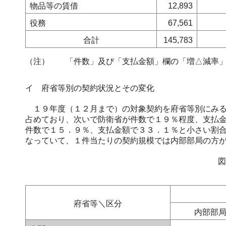
物品等の賃借
12,893
役務
67,561
合計
145,783
（注）
「件数」及び「支払金額」欄の「増△減率」
イ 府省等別の契約状況とその変化
１９年度（１２月まで）の対象契約を府省等別にみる
占めており、次いで防衛省が件数で１９％程度、支払
件数で１５．９％、支払金額で３３．１％と小さい割
なっていて、１件当たりの契約規模では内部部局の方
図
府省等＼区分
内部部