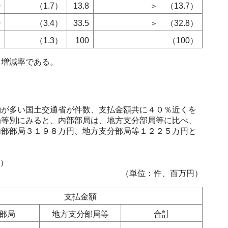
0
（1.7）
13.8
＞ （13.7）
0
（3.4）
33.5
＞ （32.8）
7
（1.3）
100
（100）
増減率である。
が多い国土交通省が件数、支払金額共に４０％近くを
局等別にみると、内部部局は、地方支分部局等に比べ、
内部部局３１９８万円、地方支分部局等１２２５万円と
）
（単位：件、百万円）
支払金額
部局
地方支分部局等
合計