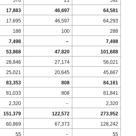
570
21
592
17,883
46,697
64,581
17,695
46,597
64,293
188
100
288
7,498
－
7,498
53,868
47,820
101,688
28,846
27,174
56,021
25,021
20,645
45,667
83,353
808
84,161
81,033
808
81,841
2,320
－
2,320
151,379
122,572
273,952
60,869
67,373
128,242
55
－
55