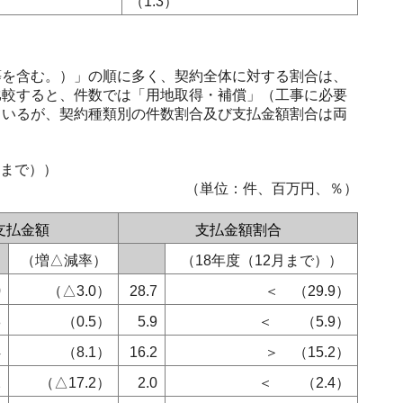
（1.3）
を含む。）」の順に多く、契約全体に対する割合は、
比較すると、件数では「用地取得・補償」（工事に必要
ているが、契約種類別の件数割合及び支払金額割合は両
まで））
（単位：件、百万円、％）
支払金額
支払金額割合
（増△減率）
（18年度（12月まで））
0
（△3.0）
28.7
＜ （29.9）
8
（0.5）
5.9
＜ （5.9）
4
（8.1）
16.2
＞ （15.2）
2
（△17.2）
2.0
＜ （2.4）