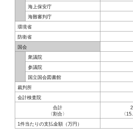
海上保安庁
海難審判庁
環境省
防衛省
国会
衆議院
参議院
国立国会図書館
裁判所
会計検査院
合計
2
〈割合〉
〈15
1件当たりの支払金額（万円）