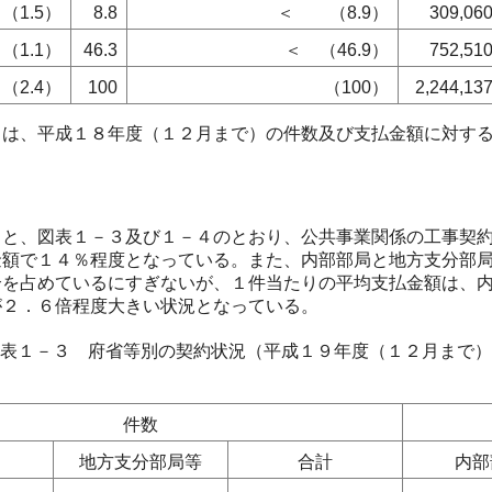
（1.5）
8.8
＜ （8.9）
309,06
（1.1）
46.3
＜ （46.9）
752,51
（2.4）
100
（100）
2,244,13
は、平成１８年度（１２月まで）の件数及び支払金額に対する
と、図表１－３及び１－４のとおり、公共事業関係の工事契約
金額で１４％程度となっている。また、内部部局と地方支分部
合を占めているにすぎないが、１件当たりの平均支払金額は、
が２．６倍程度大きい状況となっている。
表１－３ 府省等別の契約状況（平成１９年度（１２月まで）
件数
局
地方支分部局等
合計
内部