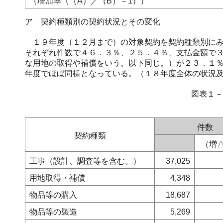
（増加率（（A）／（B）－1））
ア 契約種類別の契約状況とその変化
１９年度（１２月まで）の対象契約を契約種類別にみ
それぞれ件数で４６．３％、２５．４％、支払金額で
な用地の取得や補償をいう。以下同じ。）が２３．１
年度でほぼ同様となっている。（１８年度全体の状況
図表１－
件数
契約種類
（増
工事（設計、調査等を含む。）
37,025
用地取得・補償
4,348
物品等の購入
18,687
物品等の製造
5,269