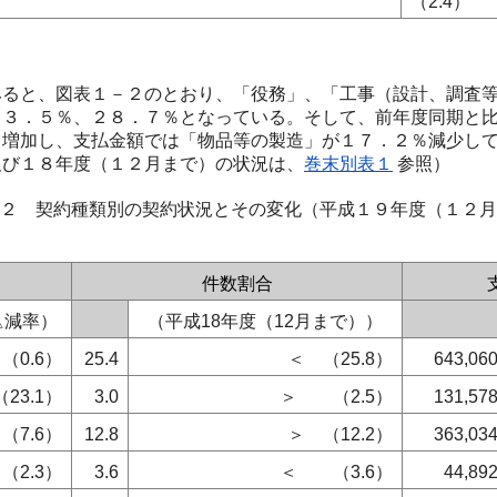
（2.4）
ると、図表１－２のとおり、「役務」、「工事（設計、調査等
３３．５％、２８．７％となっている。そして、前年度同期と
％増加し、支払金額では「物品等の製造」が１７．２％減少し
及び１８年度（１２月まで）の状況は、
巻末別表１
参照）
２ 契約種類別の契約状況とその変化（平成１９年度（１２月
件数割合
△減率）
（平成18年度（12月まで））
（0.6）
25.4
＜ （25.8）
643,06
（23.1）
3.0
＞ （2.5）
131,57
（7.6）
12.8
＞ （12.2）
363,03
（2.3）
3.6
＜ （3.6）
44,89