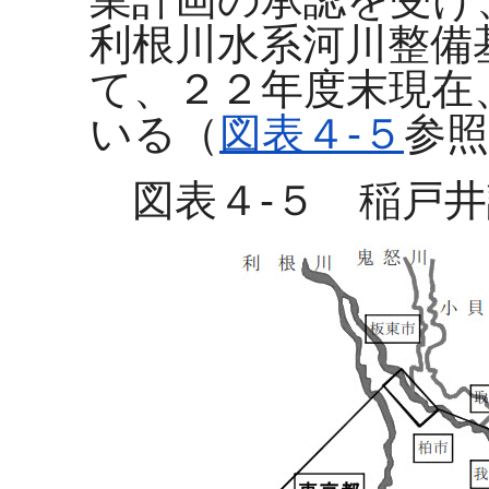
利根川水系河川整備
て、２２年度末現在
いる（
図表４-５
参照
図表４-５ 稲戸井