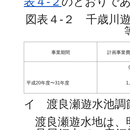
表４-２
のとおりで
図表４-２ 千歳川
事業期間
計画事業
平成20年度〜31年度
1
イ 渡良瀬遊水池調
渡良瀬遊水地は、