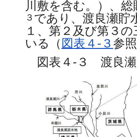
川敷を含む。）、総
であり、渡良瀬貯
３
１、第２及び第３の
いる（
図表４-３
参照
図表４-３ 渡良瀬