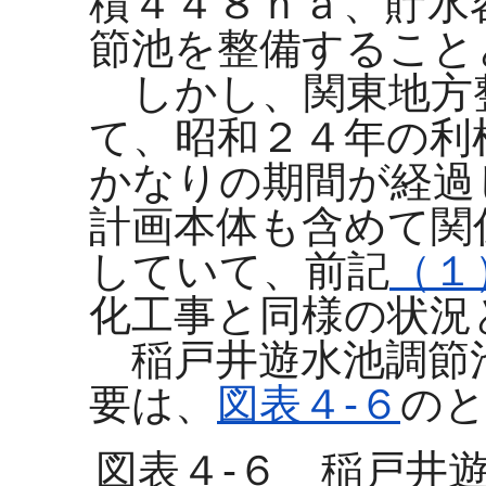
積４４８ｈａ、貯水
節池を整備すること
しかし、関東地方
て、昭和２４年の利
かなりの期間が経過
計画本体も含めて関
していて、前記
（１
化工事と同様の状況
稲戸井遊水池調節
要は、
図表４-６
の
図表４-６ 稲戸井