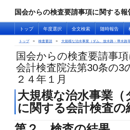
国会からの検査要請事項に関する報
トップ
年度選択
全文検索
随時報告
トップ
>
検査要請
>
大規模な治水事業（ダム、放水路・導水路
国会からの検査要請事項
会計検査院法第30条の
２４年１月
大規模な治水事業（
に関する会計検査の
第２ 検査の結果