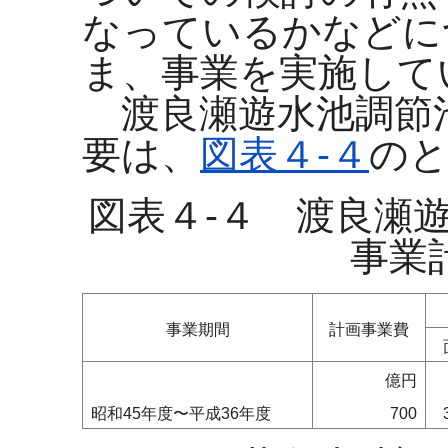
なっているかなどに
ま、事業を実施して
渡良瀬遊水池調節
要は、
図表４-４
の
図表４-４ 渡良瀬
事業
事業期間
計画事業費
億円
昭和45年度〜平成36年度
700