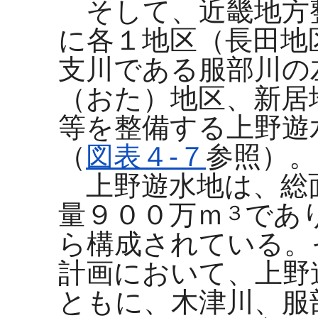
そして、近畿地方
に各１地区（長田地
支川である服部川の
（おた）地区、新居
等を整備する上野遊
（
図表４-７
参照）。
上野遊水地は、総
量９００万ｍ
であ
３
ら構成されている。
計画において、上野
ともに、木津川、服