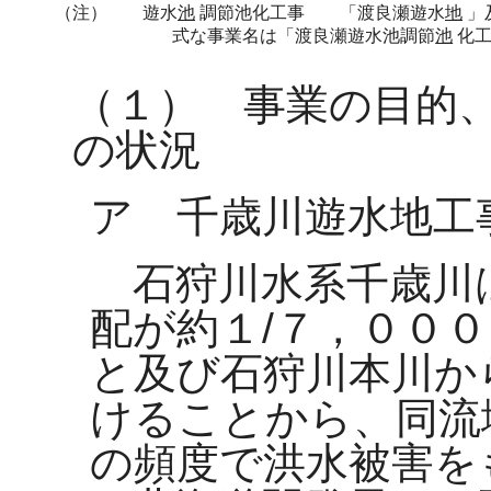
（注）
遊水
池
調節池化工事 「渡良瀬遊水
地
」
式な事業名は「渡良瀬遊水池調節
池
化工
（１） 事業の目的
の状況
ア 千歳川遊水地工
石狩川水系千歳川
配が約１/７，００
と及び石狩川本川か
けることから、同流
の頻度で洪水被害を