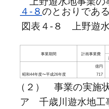
上野遊水地事業の
４-８
のとおりであ
図表４-８ 上野遊
事業期間
計画事業費
億円
昭和44年度〜平成26年度
717
（２） 事業の実施
ア 千歳川遊水地工