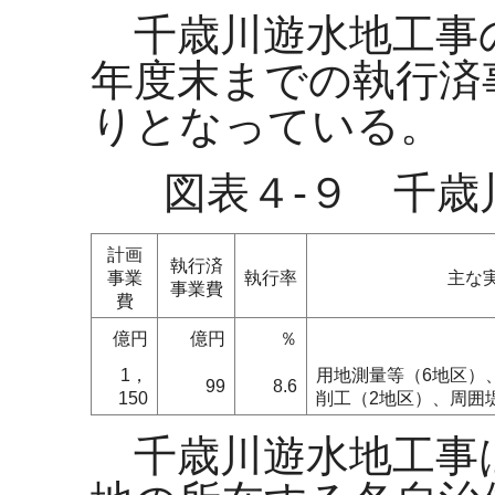
千歳川遊水地工事
年度末までの執行済
りとなっている。
図表４-９ 千
計画
執行済
事業
執行率
主な
事業費
費
億円
億円
％
1，
用地測量等（6地区）
99
8.6
150
削工（2地区）、周囲
千歳川遊水地工事