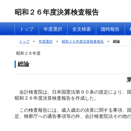
昭和２６年度決算検査報告
トップ
年度選択
全文検索
随時報告
トップ
>
年度選択
>
昭和２６年度決算検査報告
>
総論
昭和２６年度
総論
会計検査院は、日本国憲法第９０条の規定により、国
昭和２６年度決算検査報告を作成した。
この検査報告には、歳入歳出の決算に関する事項、国
定、検察庁への通告事項等の外、会計検査院法その他