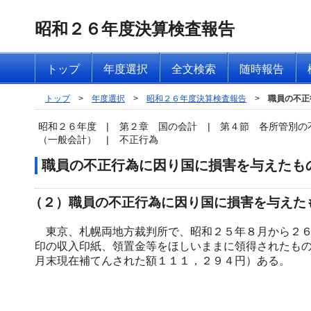
昭和２６年度決算検査報告
トップ
年度選択
全文検索
随時報告
トップ
>
年度選択
>
昭和２６年度決算検査報告
>
職員の不正
昭和２６年度
|
第２章 国の会計
|
第４節 各所管別の
（一般会計）
|
不正行為
職員の不正行為に因り国に損害を与えたも
（２）職員の不正行為に因り国に損害を与えた
東京、札幌両地方裁判所で、昭和２５年８月から２６
印の収入印紙、領置金等をほしいままに領得されたも
月末現在補てんされた額１１１，２９４円）ある。