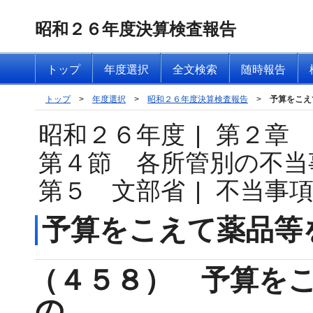
昭和２６年度決算検査報告
トップ
年度選択
全文検索
随時報告
トップ
>
年度選択
>
昭和２６年度決算検査報告
>
予算をこえ
昭和２６年度
|
第２章
第４節 各所管別の不当
第５ 文部省
|
不当事
予算をこえて薬品等
（４５８） 予算を
の