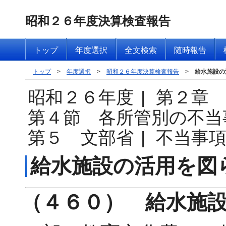
昭和２６年度決算検査報告
トップ
年度選択
全文検索
随時報告
トップ
>
年度選択
>
昭和２６年度決算検査報告
>
給水施設の
昭和２６年度
|
第２章
第４節 各所管別の不当
第５ 文部省
|
不当事
給水施設の活用を図
（４６０） 給水施