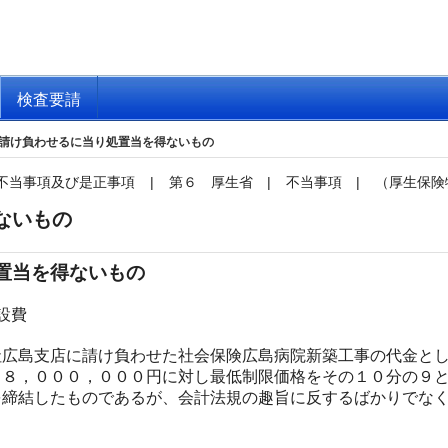
検査要請
請け負わせるに当り処置当を得ないもの
不当事項及び是正事項
|
第６ 厚生省
|
不当事項
|
（厚生保険
ないもの
置当を得ないもの
設費
広島支店に請け負わせた社会保険広島病院新築工事の代金とし
８，０００，０００円に対し最低制限価格をその１０分の９と
を締結したものであるが、会計法規の趣旨に反するばかりでな