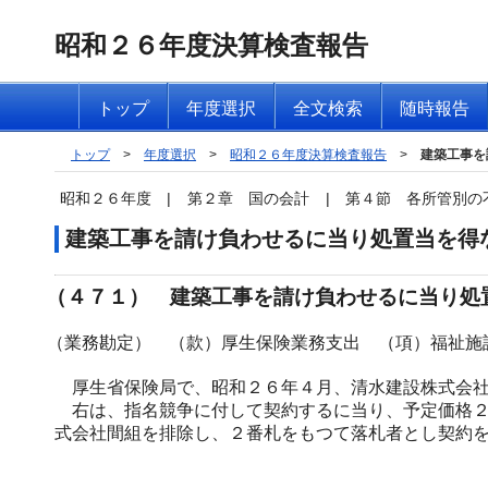
昭和２６年度決算検査報告
トップ
年度選択
全文検索
随時報告
トップ
>
年度選択
>
昭和２６年度決算検査報告
>
建築工事を
昭和２６年度
|
第２章 国の会計
|
第４節 各所管別の
建築工事を請け負わせるに当り処置当を得
（４７１） 建築工事を請け負わせるに当り処
（業務勘定） （款）厚生保険業務支出 （項）福祉施
厚生省保険局で、昭和２６年４月、清水建設株式会社
右は、指名競争に付して契約するに当り、予定価格２
式会社間組を排除し、２番札をもつて落札者とし契約