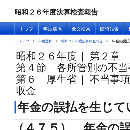
昭和２６年度決算検査報告
トップ
年度選択
全文検索
随時報告
トップ
>
年度選択
>
昭和２６年度決算検査報告
>
年金の誤払
昭和２６年度
|
第２章
第４節 各所管別の不当
第６ 厚生省
|
不当事
収金
年金の誤払を生じて
（４７５） 年金の