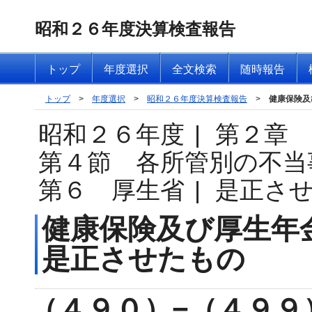
昭和２６年度決算検査報告
トップ
年度選択
全文検索
随時報告
トップ
>
年度選択
>
昭和２６年度決算検査報告
>
健康保険及
昭和２６年度
|
第２章
第４節 各所管別の不当
第６ 厚生省
|
是正さ
健康保険及び厚生年
是正させたもの
（４９０）−（４９９