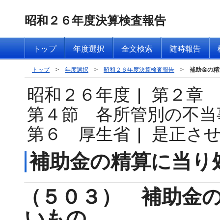
昭和２６年度決算検査報告
トップ
年度選択
全文検索
随時報告
トップ
>
年度選択
>
昭和２６年度決算検査報告
>
補助金の精
昭和２６年度
|
第２章
第４節 各所管別の不当
第６ 厚生省
|
是正さ
補助金の精算に当り
（５０３） 補助金
いもの