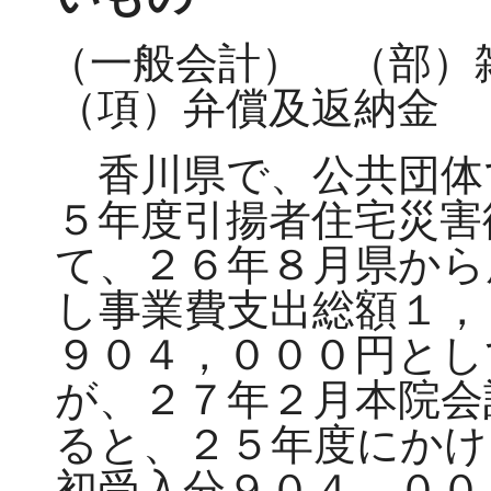
（一般会計） （部
（項）弁償及返納金
香川県で、公共団体
５年度引揚者住宅災害
て、２６年８月県から
し事業費支出総額１，
９０４，０００円とし
が、２７年２月本院会
ると、２５年度にかけ
初受入分９０４，００