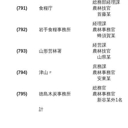
総務部経理課
(791)
食糧庁
農林技官
首藤某
経理課
(792)
岩手食糧事務所
農林事務官
蜂須賀某
経営課
(793)
山形営林署
農林技官
山県某
庶務課
(794)
津山〃
農林事務官
安東某
総務官
(795)
徳島木炭事務所
農林事務官
新谷某外1名
計