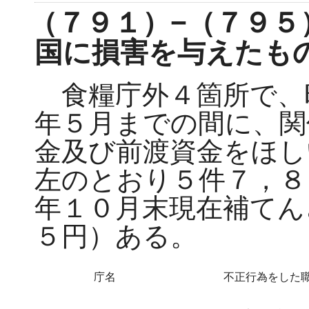
（７９１）−（７９５
国に損害を与えたも
食糧庁外４箇所で、
年５月までの間に、関
金及び前渡資金をほし
左のとおり５件７，８
年１０月末現在補てん
５円）ある。
庁名
不正行為をした