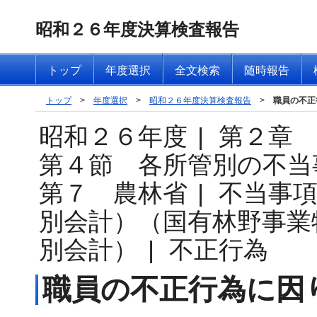
昭和２６年度決算検査報告
トップ
年度選択
全文検索
随時報告
トップ
>
年度選択
>
昭和２６年度決算検査報告
>
職員の不正
昭和２６年度
|
第２章
第４節 各所管別の不当
第７ 農林省
|
不当事
別会計）（国有林野事業
別会計）
|
不正行為
職員の不正行為に因