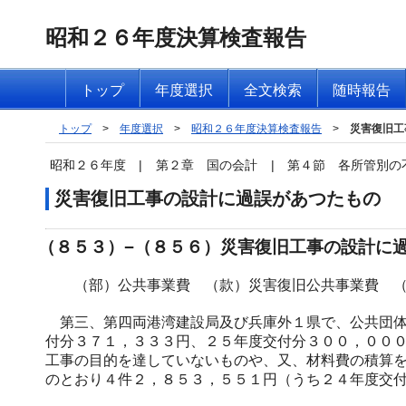
昭和２６年度決算検査報告
トップ
年度選択
全文検索
随時報告
トップ
>
年度選択
>
昭和２６年度決算検査報告
>
災害復旧工
昭和２６年度
|
第２章 国の会計
|
第４節 各所管別の
災害復旧工事の設計に過誤があつたもの
（８５３）−（８５６）災害復旧工事の設計に
（部）公共事業費 （款）災害復旧公共事業費 （
第三、第四両港湾建設局及び兵庫外１県で、公共団体
付分３７１，３３３円、２５年度交付分３００，００
工事の目的を達していないものや、又、材料費の積算
のとおり４件２，８５３，５５１円（うち２４年度交