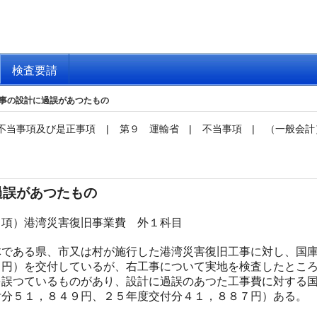
検査要請
事の設計に過誤があつたもの
不当事項及び是正事項
|
第９ 運輸省
|
不当事項
|
（一般会計
過誤があつたもの
項）港湾災害復旧事業費 外１科目
である県、市又は村が施行した港湾災害復旧工事に対し、国庫
０円）を交付しているが、右工事について実地を検査したとこ
を誤つているものがあり、設計に過誤のあつた工事費に対する
付分５１，８４９円、２５年度交付分４１，８８７円）ある。