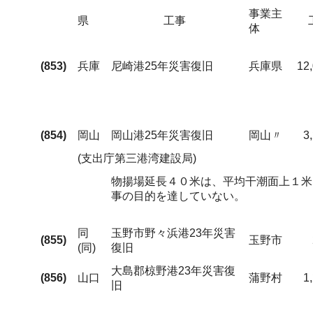
事業主
県
工事
体
(853)
兵庫
尼崎港25年災害復旧
兵庫県
12
(854)
岡山
岡山港25年災害復旧
岡山〃
3
(支出庁第三港湾建設局)
物揚場延長４０米は、平均干潮面上１米
事の目的を達していない。
同
玉野市野々浜港23年災害
(855)
玉野市
(同)
復旧
大島郡椋野港23年災害復
(856)
山口
蒲野村
1
旧