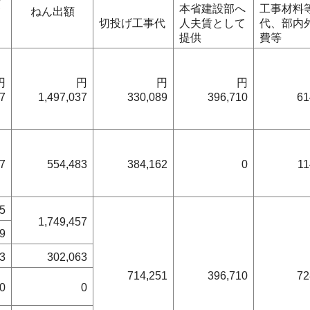
吏
本省建設部へ
工事材料
ねん出額
切投げ工事代
人夫賃として
代、部内
提供
費等
円
円
円
円
7
1,497,037
330,089
396,710
61
87
554,483
384,162
0
11
85
1,749,457
9
33
302,063
714,251
396,710
72
0
0