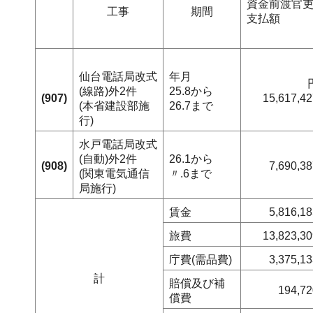
資金前渡官
工事
期間
支払額
仙台電話局改式
年月
(線路)外2件
25.8から
(907)
15,617,42
(本省建設部施
26.7まで
行)
水戸電話局改式
(自動)外2件
26.1から
(908)
7,690,3
(関東電気通信
〃.6まで
局施行)
賃金
5,816,1
旅費
13,823,30
庁費(需品費)
3,375,1
計
賠償及び補
194,72
償費