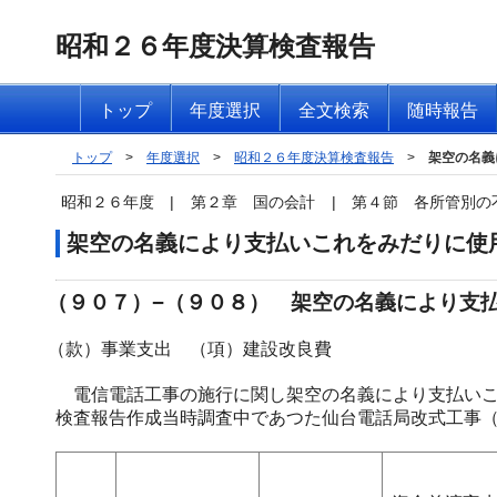
昭和２６年度決算検査報告
トップ
年度選択
全文検索
随時報告
トップ
>
年度選択
>
昭和２６年度決算検査報告
>
架空の名義
昭和２６年度
|
第２章 国の会計
|
第４節 各所管別の
架空の名義により支払いこれをみだりに使
（９０７）−（９０８） 架空の名義により支
（款）事業支出 （項）建設改良費
電信電話工事の施行に関し架空の名義により支払いこ
検査報告作成当時調査中であつた仙台電話局改式工事