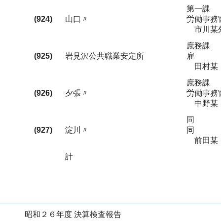
第一課
(924)
山口〃
労働事務
市川某外
庶務課
(925)
岩見沢公共職業安定所
雇
田村某
庶務課
(926)
夕張〃
労働事務
中野某
同
(927)
淀川〃
同
前田某
計
昭和２６年度 決算検査報告