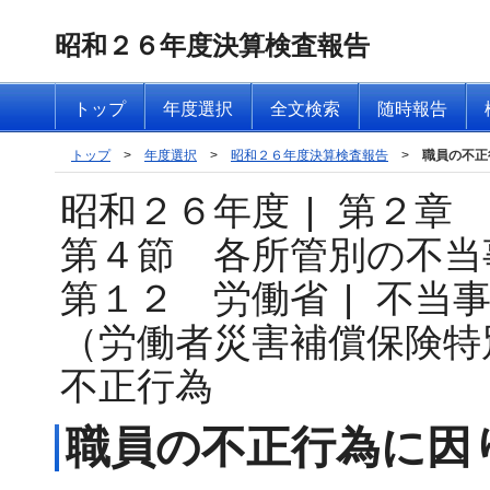
昭和２６年度決算検査報告
トップ
年度選択
全文検索
随時報告
トップ
>
年度選択
>
昭和２６年度決算検査報告
>
職員の不正
昭和２６年度
|
第２章
第４節 各所管別の不当
第１２ 労働省
|
不当
（労働者災害補償保険特
不正行為
職員の不正行為に因