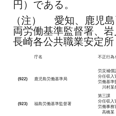
円）である。
（注）
愛知、鹿児島
両労働基準監督署、岩
長崎各公共職業安定所
庁名
不正行為
労災補償
分任収入
(922)
鹿児島労働基準局
労働基準
川村某外
第三課
分任収入
(923)
福島労働基準監督署
労働事務
高橋某