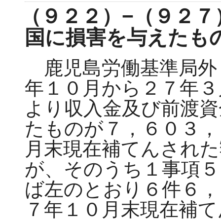
（９２２）−（９２７
国に損害を与えたも
鹿児島労働基準局外
年１０月から２７年３
より収入金及び前渡資
たものが７，６０３，
月末現在補てんされた
が、そのうち１事項５
ば左のとおり６件６，
７年１０月末現在補て