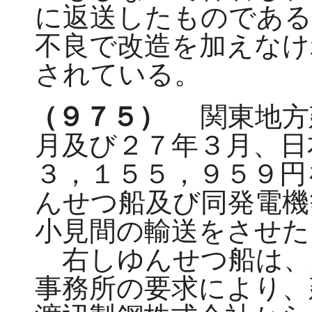
に返送したものである
不良で改造を加えなけ
されている。
（９７５）
関東地方
月及び２７年３月、日
３，１５５，９５９円
んせつ船及び同発電機
小見間の輸送をさせた
右しゆんせつ船は、
事務所の要求により、