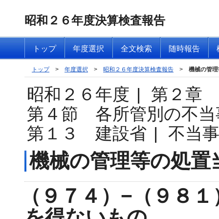
昭和２６年度決算検査報告
トップ
年度選択
全文検索
随時報告
トップ
>
年度選択
>
昭和２６年度決算検査報告
>
機械の管理
昭和２６年度
|
第２章
第４節 各所管別の不当
第１３ 建設省
|
不当
機械の管理等の処置
（９７４）−（９８１
を得ないもの