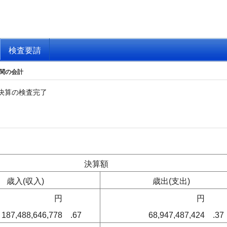
検査要請
関の会計
決算の検査完了
決算額
歳入(収入)
歳出(支出)
円
円
187,488,646,778
.67
68,947,487,424
.37