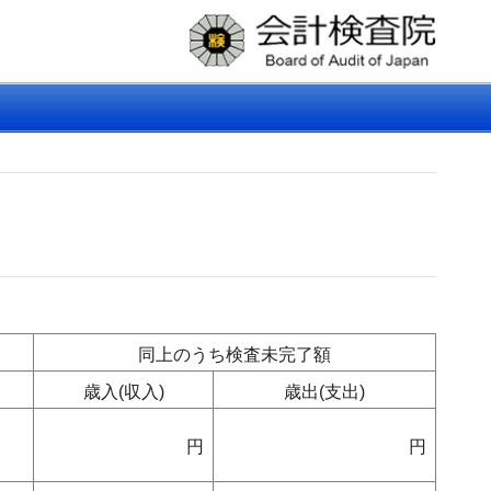
同上のうち検査未完了額
歳入(収入)
歳出(支出)
円
円