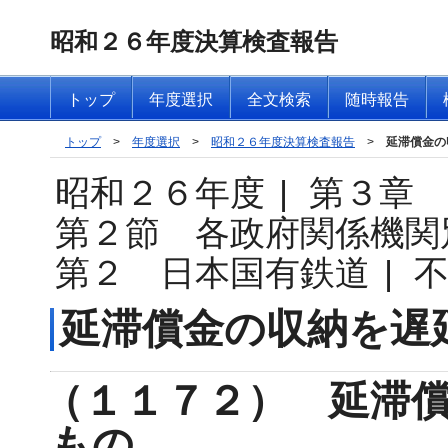
昭和２６年度決算検査報告
トップ
年度選択
全文検索
随時報告
トップ
>
年度選択
>
昭和２６年度決算検査報告
>
延滞償金の
昭和２６年度
|
第３章
第２節 各政府関係機関
第２ 日本国有鉄道
|
延滞償金の収納を遅
（１１７２） 延滞
もの