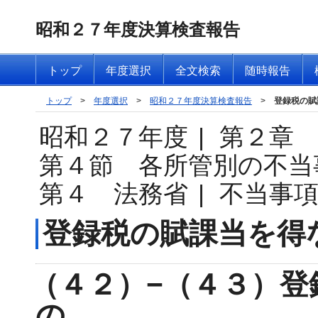
昭和２７年度決算検査報告
トップ
年度選択
全文検索
随時報告
トップ
>
年度選択
>
昭和２７年度決算検査報告
>
登録税の賦
昭和２７年度
|
第２章
第４節 各所管別の不当
第４ 法務省
|
不当事
登録税の賦課当を得
（４２）−（４３）登
の