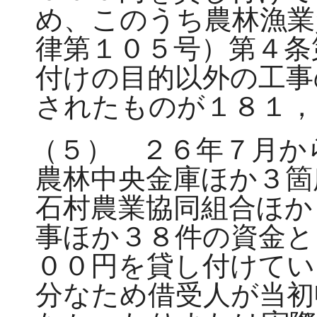
め、このうち農林漁業
律第１０５号）第４条
付けの目的以外の工事
されたものが１８１，
（５） ２６年７月か
農林中央金庫ほか３箇
石村農業協同組合ほか
事ほか３８件の資金と
００円を貸し付けてい
分なため借受人が当初