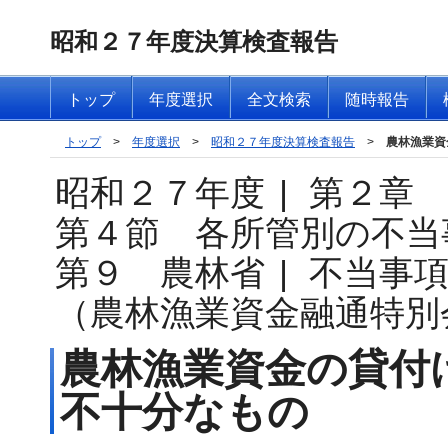
昭和２７年度決算検査報告
トップ
年度選択
全文検索
随時報告
トップ
>
年度選択
>
昭和２７年度決算検査報告
>
農林漁業資
昭和２７年度
|
第２章
第４節 各所管別の不当
第９ 農林省
|
不当事
（農林漁業資金融通特別
農林漁業資金の貸付
不十分なもの