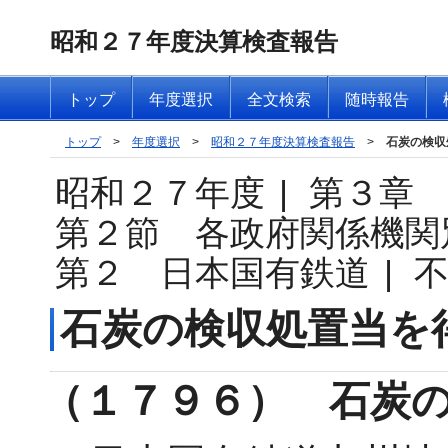
昭和２７年度決算検査報告
トップ
年度選択
全文検索
随時報告
トップ
>
年度選択
>
昭和２７年度決算検査報告
>
石炭の検収
昭和２７年度
|
第３章
第２節 各政府関係機関
第２ 日本国有鉄道
|
石炭の検収処置当を
（１７９６） 石炭