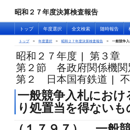
昭和２７年度決算検査報告
トップ
年度選択
全文検索
随時報告
トップ
>
年度選択
>
昭和２７年度決算検査報告
>
一般競争入
昭和２７年度
|
第３章
第２節 各政府関係機関
第２ 日本国有鉄道
|
一般競争入札におけ
り処置当を得ないも
（１７９７） 一般