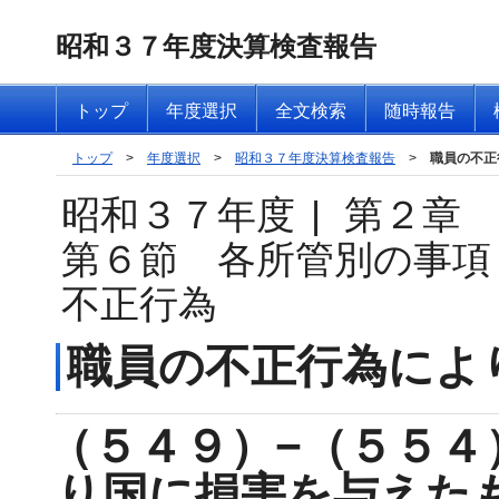
昭和３７年度決算検査報告
トップ
年度選択
全文検索
随時報告
トップ
>
年度選択
>
昭和３７年度決算検査報告
>
職員の不正
昭和３７年度
|
第２章
第６節 各所管別の事項
不正行為
職員の不正行為によ
（５４９）−（５５４
り国に損害を与えた