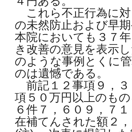
４円ある。
これら不正行為に対
の未然防止および早期
本院においても３７年
き改善の意見を表示し
のような事例とくに管
のは遺憾である。
前記１２事項９，３
項５０万円以上のもの
６件７，６０９，７１
在補てんされた額２，