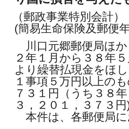
（郵政事業特別会計）
(簡易生命保険及郵便年
川口元郷郵便局ほか
２年１月から３８年５
より繰替払現金をほし
１事項５万円以上のも
７３１円（うち３８年
３，２０１，３７３円
本件は、各郵便局に