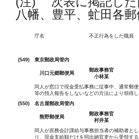
(注)
次表に掲記した
八幡、豊平、虻田各郵
庁名
不正行為をした職員
(549)
東京郵政局管内
郵政事務官
川口元郷郵便局
小林某
同人が窓口で現金受払事務に従事中、通常郵便
等の預入報告をしないなどの方法により領得し
(550)
名古屋郵政局管内
郵政事務官
熊野郵便局
村井某
同人が庶務会計課給与事務担当者の補助者とし
り、現金支給額だけを同出納官吏から受領する