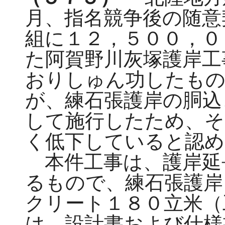
月、指名競争後の随意
組に１２，５００，０
た阿賀野川灰塚護岸工
おりしゅん功したも
が、練石張護岸の胴込
して施行したため、そ
く低下していると認め
本件工事は、護岸延
るもので、練石張護岸
クリート１８０立米（
は、設計書および仕様