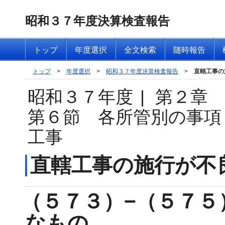
昭和３７年度決算検査報告
トップ
年度選択
全文検索
随時報告
トップ
>
年度選択
>
昭和３７年度決算検査報告
>
直轄工事の
昭和３７年度
|
第２章
第６節 各所管別の事項
工事
直轄工事の施行が不
（５７３）−（５７５
なもの