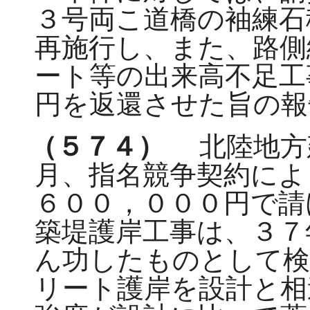
３号両こ道橋の袖練石
再施行し、また、路側
ート等の出来高不足工
円を返還させた旨の報
（５７４）
北陸地方
月、指名競争契約によ
６００，０００円で請
築堤護岸工事は、３７
ん功したものとして検
リート護岸を設計と相