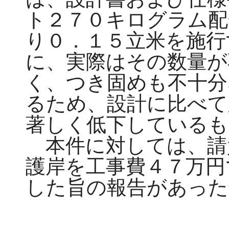
ト２７０キログラム配
り０．１５立米を施行
に、実際はその数量が
く、つき固めも不十分
るため、設計に比べて
著しく低下しているも
本件に対しては、請
護岸を工事費４７万円
した旨の報告があった