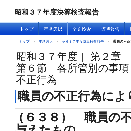
昭和３７年度決算検査報告
トップ
年度選択
全文検索
随時報告
トップ
>
年度選択
>
昭和３７年度決算検査報告
>
職員の不正
昭和３７年度
|
第２章
第６節 各所管別の事項
不正行為
職員の不正行為によ
（６３８） 職員の
与えたもの