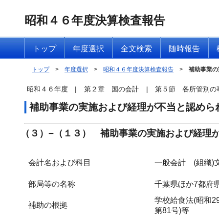
昭和４６年度決算検査報告
トップ
年度選択
全文検索
随時報告
トップ
>
年度選択
>
昭和４６年度決算検査報告
>
補助事業の
昭和４６年度
|
第２章 国の会計
|
第５節 各所管別の
補助事業の実施および経理が不当と認めら
（３）−（１３） 補助事業の実施および経理
会計名および科目
一般会計 (組織)
部局等の名称
千葉県ほか7都府
学校給食法(昭和2
補助の根拠
第81号)等