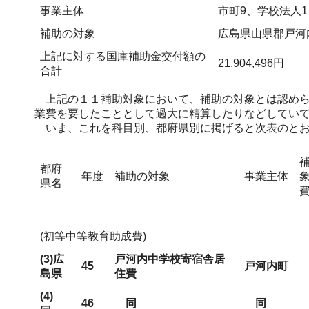
事業主体
市町9、学校法人1
補助の対象
広島県山県郡戸河
上記に対する国庫補助金交付額の
21,904,496円
合計
上記の１１補助対象において、補助の対象とは認めら
業費を要したこととして過大に精算したりなどしてい
いま、これを科目別、都府県別に掲げると次表のとお
都府
年度
補助の対象
事業主体
県名
(初等中等教育助成費)
(3)広
戸河内中学校寄宿舎居
45
戸河内町
島県
住費
(4)
46
同
同