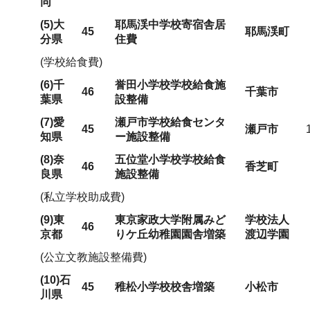
同
(5)大
耶馬渓中学校寄宿舎居
45
耶馬渓町
分県
住費
(学校給食費)
(6)千
誉田小学校学校給食施
46
千葉市
葉県
設整備
(7)愛
瀬戸市学校給食センタ
45
瀬戸市
知県
ー施設整備
(8)奈
五位堂小学校学校給食
46
香芝町
良県
施設整備
(私立学校助成費)
(9)東
東京家政大学附属みど
学校法人
46
京都
りケ丘幼稚園園舎増築
渡辺学園
(公立文教施設整備費)
(10)石
45
稚松小学校校舎増築
小松市
川県