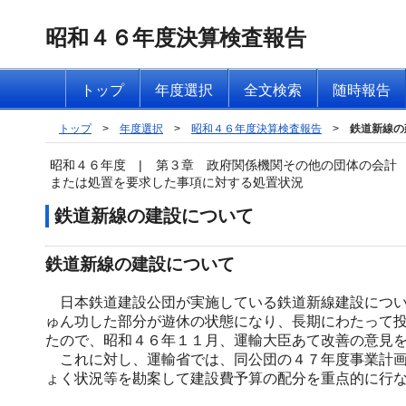
昭和４６年度決算検査報告
トップ
年度選択
全文検索
随時報告
トップ
>
年度選択
>
昭和４６年度決算検査報告
>
鉄道新線の
昭和４６年度
|
第３章 政府関係機関その他の団体の会計
または処置を要求した事項に対する処置状況
鉄道新線の建設について
鉄道新線の建設について
日本鉄道建設公団が実施している鉄道新線建設につい
ゅん功した部分が遊休の状態になり、長期にわたって
たので、昭和４６年１１月、運輸大臣あて改善の意見
これに対し、運輸省では、同公団の４７年度事業計画
ょく状況等を勘案して建設費予算の配分を重点的に行