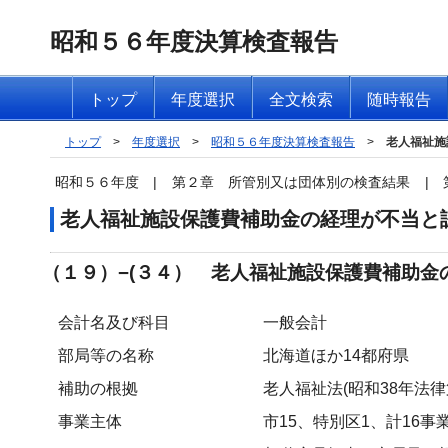
昭和５６年度決算検査報告
トップ
年度選択
全文検索
随時報告
トップ
>
年度選択
>
昭和５６年度決算検査報告
>
老人福祉施
昭和５６年度
|
第２章 所管別又は団体別の検査結果
|
老人福祉施設保護費補助金の経理が不当と
（１９）−(３４） 老人福祉施設保護費補助金
会計名及び科目
一般会計
部局等の名称
北海道ほか14都府県
補助の根拠
老人福祉法(昭和38年法律第
事業主体
市15、特別区1、計16事