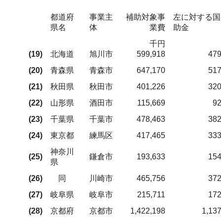
都道府
事業主
補助対象事
左に対する国
県名
体
業費
助金
千円
(19)
北海道
旭川市
599,918
479
(20)
青森県
青森市
647,170
517
(21)
秋田県
秋田市
401,226
320
(22)
山形県
酒田市
115,669
92
(23)
千葉県
千葉市
478,463
382
(24)
東京都
練馬区
417,465
333
神奈川
(25)
鎌倉市
193,633
154
県
(26)
同
川崎市
465,756
372
(27)
岐阜県
岐阜市
215,711
172
(28)
京都府
京都市
1,422,198
1,13