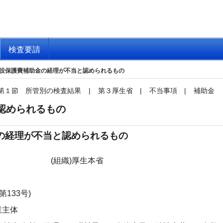
検査要請
設保護費補助金の経理が不当と認められるもの
第１節 所管別の検査結果
|
第３厚生省
|
不当事項
|
補助金
認められるもの
の経理が不当と認められるもの
(組織)厚生本省
133号)
業主体