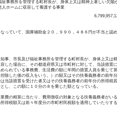
福祉事務所を管理する町村長が、身体上又は精神上著しい欠陥
老人ホームに収容して養護する事業
6,799,957,
なっていて、国庫補助金２０，９９０，４８６円が不当と認め
知事、市長及び福祉事務所を管理する町村長が、身体上又は精
収容した場合に、その都道府県又は市町村に対して、当該措置
定められている事務費、生活費の額に年間の措置人員を乗じて
を控除した後の収入をいう。）の額又はその扶養義務者の前年
では当該措置を受けた者又はその扶養義務者の前年分の所得税
費とし、この額に１０分の８を乗じた額となっている。
業費の精算に当たり、費用徴収の対象となる扶養義務者がいる
の所得税額又は前々年度分の市町村民税額を適用していたりす