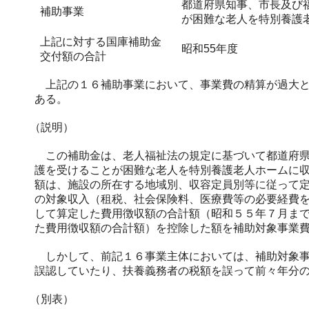
都道府県知事、市長及び
補助事業
が困難な老人を特別養護
上記に対する国庫補助金
昭和55年度
交付額の合計
上記の１６補助事業において、事業費の精算が過大と
ある。
（説明）
この補助金は、老人福祉法の規定に基づいて都道府県
護を受けることが困難な老人を特別養護老人ホームに
額は、施設の所在する地域別、収容定員別等に従って
の対象収入（租税、社会保険料、医療費等の必要経費
して算定した費用徴収額の合計額（昭和５５年７月ま
た費用徴収額の合計額）を控除した額を補助対象事業
しかして、前記１６事業主体においては、補助対象事
誤認していたり、扶養義務者の税額を誤って前々年分
（別表）