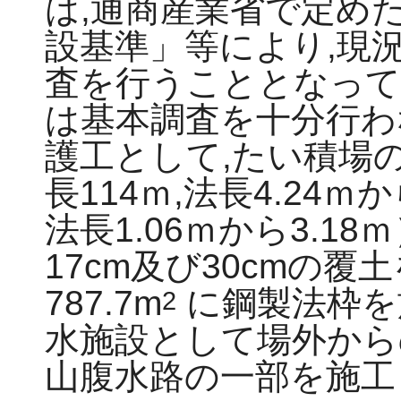
は,通商産業省で定め
設基準」等により,現
査を行うこととなって
は基本調査を十分行わ
護工として,たい積場の法
長114ｍ,法長4.24ｍか
法長1.06ｍから3.1
17cm及び30cmの覆
787.7m
に鋼製法枠を
2
水施設として場外から
山腹水路の一部を施工