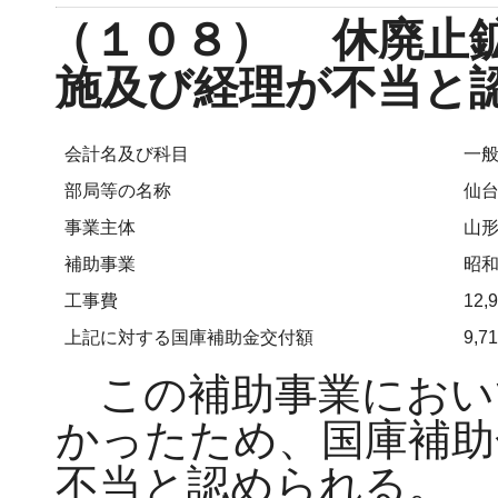
（１０８） 休廃止
施及び経理が不当と
会計名及び科目
一般
部局等の名称
仙
事業主体
山
補助事業
昭和
工事費
12,
上記に対する国庫補助金交付額
9,7
この補助事業におい
かったため、国庫補助
不当と認められる。