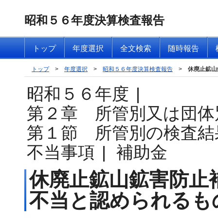
昭和５６年度決算検査報告
トップ
年度選択
全文検索
随時報告
トップ
>
年度選択
>
昭和５６年度決算検査報告
>
休廃止鉱山
昭和５６年度
|
第２章 所管別又は団体
第１節 所管別の検査結
不当事項
|
補助金
休廃止鉱山鉱害防止
不当と認められるも