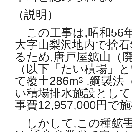
（説明）
この工事は,昭和56
大字山梨沢地内で捨石
るため,唐戸屋鉱山（
（以下「たい積場」と
て覆土286m
,鋼製法（
3
い積場排水施設として山
事費12,957,000
しかして,この種鉱