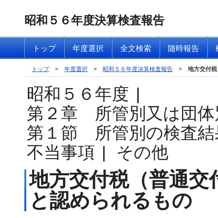
昭和５６年度決算検査報告
トップ
年度選択
全文検索
随時報告
トップ
>
年度選択
>
昭和５６年度決算検査報告
>
地方交付税
昭和５６年度
|
第２章 所管別又は団体
第１節 所管別の検査結
不当事項
|
その他
地方交付税（普通交
と認められるもの