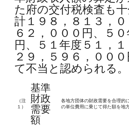
た府の交付税検査も十
計１９８，８１３，０
６２，０００円、５０
円、５１年度５１，１
２９，５９６，０００
て不当と認められる。
基準
財政
（注
各地方団体の財政需要を合理的
需要
１）
の単位費用に乗じて得た額を地
額