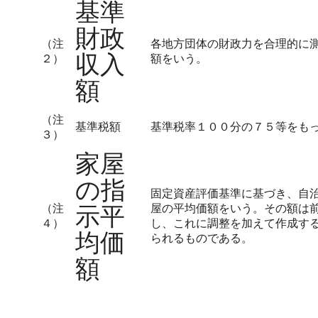
基準
財政
（注
各地方団体の財政力を合理的に
収入
２）
額をいう。
額
（注
基準税額
基準税率１００分の７５等をも
３）
家屋
の指
固定資産評価基準に基づき、自
（注
示平
屋の平均価額をいう。その額は
４）
し、これに調整を加えて作成す
均価
られるものである。
額