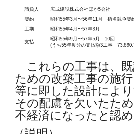
請負人
広成建設株式会社ほか5会社
契約
昭和55年3月〜56年11月 指名競争契
工期
昭和55年4月〜57年3月
昭和55年9月〜57年5月 10回
支払
(うち55年度分の支払額3工事 73,860,7
これらの工事は、既
ための改築工事の施行
等に即した設計により
その配慮を欠いたため
不経済になったと認め
（説明）