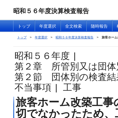
昭和５６年度決算検査報告
トップ
年度選択
全文検索
随時報告
トップ
>
年度選択
>
昭和５６年度決算検査報告
>
旅客ホーム
昭和５６年度
|
第２章 所管別又は団体
第２節 団体別の検査結
不当事項
|
工事
旅客ホーム改築工事
切でなかったため、