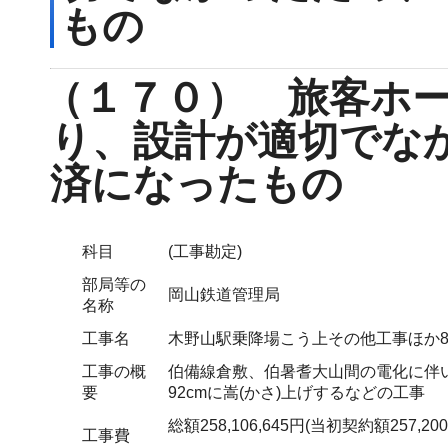
もの
（１７０） 旅客ホ
り、設計が適切でな
済になったもの
科目
(工事勘定)
部局等の
岡山鉄道管理局
名称
工事名
木野山駅乗降場こう上その他工事ほか
工事の概
伯備線倉敷、伯暑耆大山間の電化に伴
要
92cmに嵩(かさ)上げするなどの工事
総額258,106,645円(当初契約額257,200
工事費