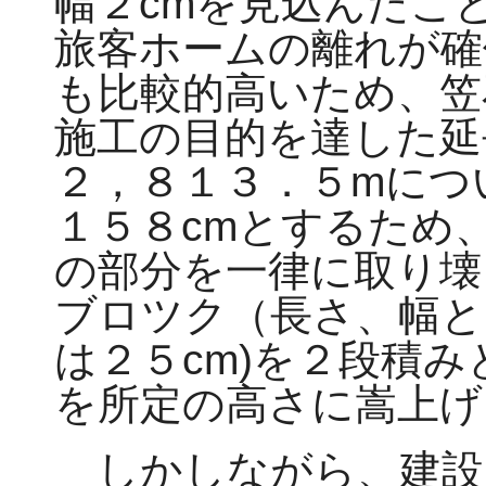
幅２cmを見込んだこ
旅客ホームの離れが確
も比較的高いため、笠
施工の目的を達した延
２，８１３．５mにつ
１５８cmとするため
の部分を一律に取り壊
ブロツク（長さ、幅と
は２５cm)を２段積
を所定の高さに嵩上げ
しかしながら、建設