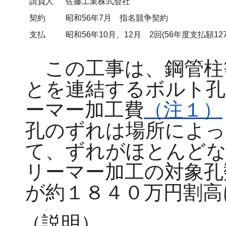
請負人
佐藤工業株式会社
契約
昭和56年7月 指名競争契約
支払
昭和56年10月、12月 2回(56年度支払額127,9
この工事は、鋼管柱
とを連結するボルト孔
ーマー加工費
（注１）
孔のずれは場所によっ
て、ずれがほとんどな
リーマー加工の対象孔
が約１８４０万円割高
（説明）