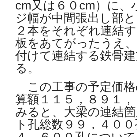
cm又は６０cm）に
ジ幅が中間張出し部と
２本をそれぞれ連結す
板をあてがったうえ
付けて連結する鉄骨建
る。
この工事の予定価格
算額１１５，８９１，
みると、大梁の連結箇
ト孔総数９９，４００
４，６００孔について