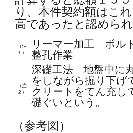
り、本件契約額はこれ
高であったと認められ
リーマー加工 ボル
（注
整孔作業
１）
深礎工法 地盤中に
をしながら掘り下げ
（注
クリートをてん充し
２）
礎ぐいという。
（参考図）