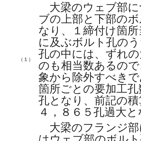
大梁のウェブ部に
ブの上部と下部のボ
なり、１締付け箇所
に及ぶボルト孔のう
孔の中には、ずれの
（１）
のも相当数あるので
象から除外すべきで
箇所ごとの要加工孔
孔となり、前記の積
４，８６５孔過大と
大梁のフランジ部
はウェブ部のボルト