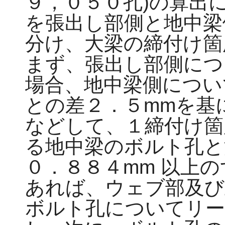
９，０５０孔)の算出
を張出し部側と地中梁
分け、大梁の締付け箇
まず、張出し部側につ
場合、地中梁側につい
との差２．５mmを基
などして、１締付け箇
る地中梁のボルト孔と
０．８８４mm 以上
あれば、ウェブ部及び
ボルト孔についてリー