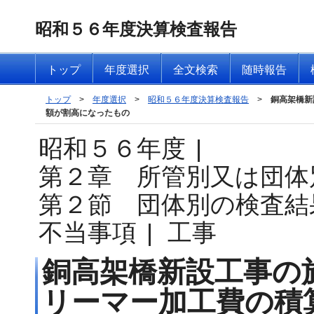
昭和５６年度決算検査報告
トップ
年度選択
全文検索
随時報告
トップ
>
年度選択
>
昭和５６年度決算検査報告
>
銅高架橋新
額が割高になったもの
昭和５６年度
|
第２章 所管別又は団体
第２節 団体別の検査結
不当事項
|
工事
銅高架橋新設工事の
リーマー加工費の積