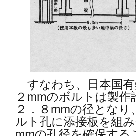
すなわち、日本国有
２mmのボルトは製作
２．８mmの径となり
ルト孔に添接板を組み
mmの孔径を確保する