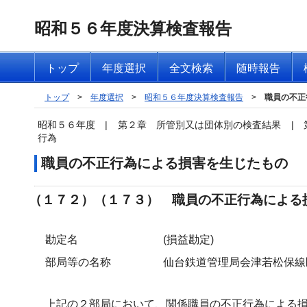
昭和５６年度決算検査報告
トップ
年度選択
全文検索
随時報告
トップ
>
年度選択
>
昭和５６年度決算検査報告
>
職員の不正
昭和５６年度
|
第２章 所管別又は団体別の検査結果
|
行為
職員の不正行為による損害を生じたもの
（１７２）（１７３） 職員の不正行為による
勘定名
(損益勘定)
部局等の名称
仙台鉄道管理局会津若松保線
上記の２部局において、関係職員の不正行為による損