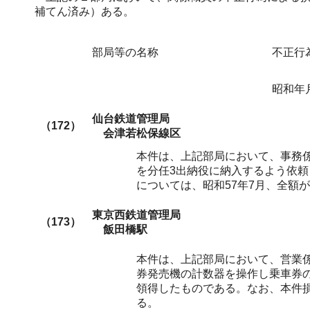
補てん済み）ある。
部局等の名称
不正行
昭和年
仙台鉄道管理局
（172）
会津若松保線区
本件は、上記部局において、事務
を分任3出納役に納入するよう依
については、昭和57年7月、全額
東京西鉄道管理局
（173）
飯田橋駅
本件は、上記部局において、営業
券発売機の計数器を操作し乗車券
領得したものである。なお、本件損
る。