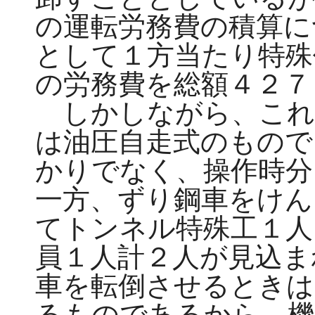
の運転労務費の積算に
として１方当たり特殊
の労務費を総額４２７
しかしながら、これ
は油圧自走式のもので
かりでなく、操作時分
一方、ずり鋼車をけん
てトンネル特殊工１人
員１人計２人が見込ま
車を転倒させるときは
るものであるから、機