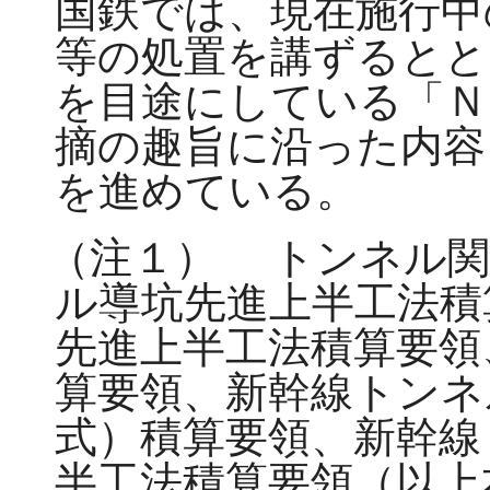
国鉄では、現在施行中
等の処置を講ずるとと
を目途にしている「Ｎ
摘の趣旨に沿った内容
を進めている。
（注１）
トンネル関
ル導坑先進上半工法積
先進上半工法積算要領
算要領、新幹線トンネ
式）積算要領、新幹線
半工法積算要領（以上