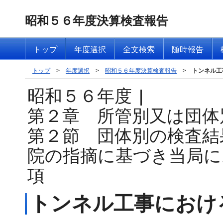
昭和５６年度決算検査報告
トップ
年度選択
全文検索
随時報告
トップ
>
年度選択
>
昭和５６年度決算検査報告
>
トンネル工
昭和５６年度
|
第２章 所管別又は団体
第２節 団体別の検査結
院の指摘に基づき当局に
項
トンネル工事におけ