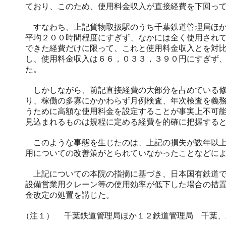
ており、このため、使用料金収入が直接経費を下回っ
すなわち、上記貨物取扱駅のうち千葉鉄道管理局ほか
平均２００時間程度にすぎず、なかには全く使用され
できた経費だけに限って、これと使用料金収入とを対
し、使用料金収入は６６，０３３，３９０円にすぎず
た。
しかしながら、前記直接経費の大部分を占めている修
り、稼働の多寡にかかわらず月例検査、年次検査を義
うために高額な使用料金を設定することが事実上不可
見込まれるものは規程に定める経費を的確に把握する
このような事態を生じたのは、上記の損失が数年以上
用についての改善策がとられていなかったことなどに
上記についての本院の指摘に基づき、日本国有鉄道で
設備営業用クレーン等の使用効率が低下した場合の措
金改定の処置を講じた。
（注１）
千葉鉄道管理局ほか１２鉄道管理局 千葉、