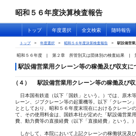
昭和５６年度決算検査報告
トップ
年度選択
全文検索
随時報告
トップ
>
年度選択
>
昭和５６年度決算検査報告
>
駅設備営業
昭和５６年度
|
第２章 所管別又は団体別の検査結果
|
駅設備営業用クレーン等の稼働及び収支に
（４） 駅設備営業用クレーン等の稼働及び収
日本国有鉄道（以下「国鉄」という。）では、原木等
レーン、ジブクレーン等の起重機等。以下「クレーン
ととしており、昭和５６年度末現在におけるクレーン
て、その使用料金は、国鉄本社が定めた「駅設備営業
費、動力費等の直接経費（以下「直接経費」という。
しかして、本院において上記クレーンの稼働状況及び