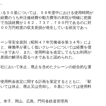
た。
いる５０基については、５６年度中における使用時間が
接経費のうち外注修繕費や動力費等の本院が明確に把握
計で当該経費が１６２，７３７，７９０円であるのに対
２００万円程度の収支差損が発生している状況であっ
ーン等安全規則（昭和４７年労働省令第３４号）によ
ると、稼働率が著しく低いクレーンについては経費を償
ずべきであり、また、使用料金を改定してもなお利用が
支差損の解消を図るべきであると認められた。
社において休止、廃止を含めたクレーンの総合的な運
使用料金改定に関する計画を策定するとともに、「駅
ついては休止、廃止又は売却し、６基については使用料
、米子、岡山、広島、門司各鉄道管理局