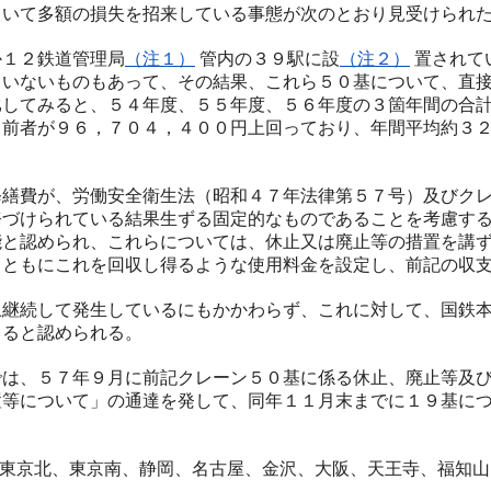
ていて多額の損失を招来している事態が次のとおり見受けられ
１２鉄道管理局
（注１）
管内の３９駅に設
（注２）
置されて
ていないものもあって、その結果、これら５０基について、直
比してみると、５４年度、５５年度、５６年度の３箇年間の合
、前者が９６，７０４，４００円上回っており、年間平均約３
繕費が、労働安全衛生法（昭和４７年法律第５７号）及びクレ
務づけられている結果生ずる固定的なものであることを考慮す
能と認められ、これらについては、休止又は廃止等の措置を講
とともにこれを回収し得るような使用料金を設定し、前記の収
継続して発生しているにもかかわらず、これに対して、国鉄本
よると認められる。
は、５７年９月に前記クレーン５０基に係る休止、廃止等及び
置等について」の通達を発して、同年１１月末までに１９基に
東京北、東京南、静岡、名古屋、金沢、大阪、天王寺、福知山