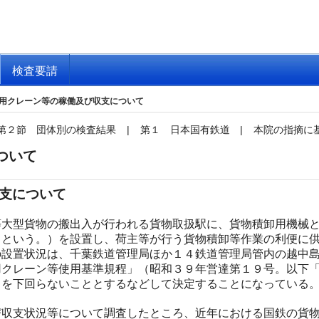
検査要請
用クレーン等の稼働及び収支について
第２節 団体別の検査結果
|
第１ 日本国有鉄道
|
本院の指摘に
ついて
支について
大型貨物の搬出入が行われる貨物取扱駅に、貨物積卸用機械と
」という。）を設置し、荷主等が行う貨物積卸等作業の利便に
の設置状況は、千葉鉄道管理局ほか１４鉄道管理局管内の越中
用クレーン等使用基準規程」（昭和３９年営達第１９号。以下
）を下回らないこととするなどして決定することになっている
収支状況等について調査したところ、近年における国鉄の貨物